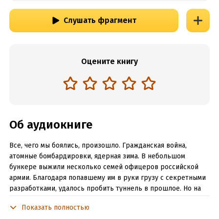
Слушать фрагмент
Оцените книгу
Об аудиокниге
Все, чего мы боялись, произошло. Гражданская война,
атомные бомбардировки, ядерная зима. В небольшом
бункере выжили несколько семей офицеров российской
армии. Благодаря попавшему им в руки грузу с секретными
разработками, удалось пробить туннель в прошлое. Но на
том конце туннеля тоже идет война. Снова бомбят города и
Показать полностью
уничтожают мирных жителей. Там страшный 41-й год…