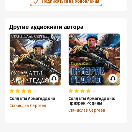
Подписаться на обновления
Другие аудиокниги автора
Солдаты Армагеддона
Солдаты Армагеддона:
Со
Призрак Родины
До
Станислав Сергеев
Станислав Сергеев
Ст