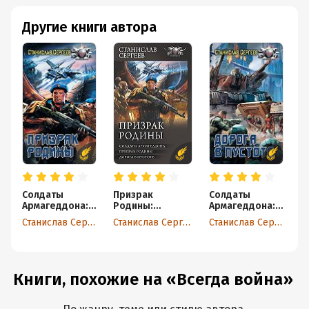
Другие книги автора
Солдаты
Призрак
Солдаты
Т
Армагеддона:
Родины:
Армагеддона:
ж
Призрак
Солдаты
Дорога в
Станислав Сергеев
Станислав Сергеев
Станислав Сергеев
Родины
Армагеддона.
пустоте
Призрак
Родины. Дорога
в пустоте
Книги, похожие на «Всегда война»