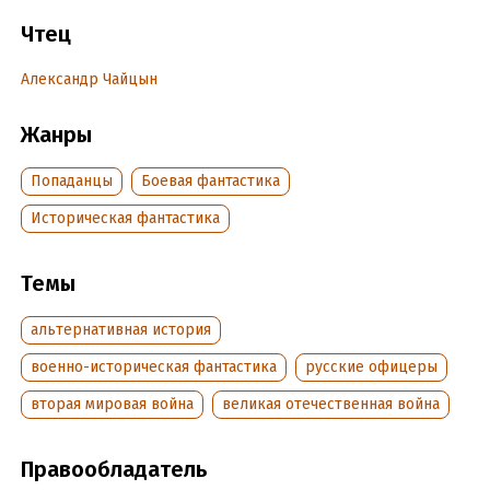
© Сергеев С., 2019
Чтец
© & ℗ ООО «Издательство АСТ», «Аудиокнига», 2019
Александр Чайцын
Продюсер аудиозаписи: Татьяна Плюта
Жанры
Подробная информация
Попаданцы
Боевая фантастика
Дата написания:
1 января 2019
Историческая фантастика
Год издания:
2019
Дата поступления:
25 января 2020
Темы
ISBN (EAN):
9785171188979
альтернативная история
военно-историческая фантастика
русские офицеры
вторая мировая война
великая отечественная война
Правообладатель