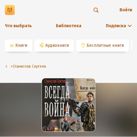
Войти
Что выбрать
Библиотека
Подписка
📖
Книги
🎧
Аудиокниги
👌
Бесплатные книги
⭐️Станислав Сергеев