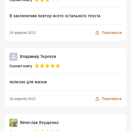
Оценил книгу
Подробная информация
В заключении повтор всего остального текста
Дата написания:
1 января 2020
Объем:
50414
29 апреля 2023
Поделиться
Год издания:
2021
Дата поступления:
5 августа 2024
Время на чтение:
1
ч.
Владимир Терехов
Оценил книгу
полезно для жизни
30 апреля 2025
Поделиться
Вячеслав Якущенко