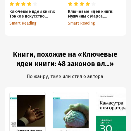
Ключевые идеи книги:
Ключевые идеи книги:
Кл
Тонкое искусство
Мужчины с Марса,
Ма
пофигизма:
женщины с Венеры.
ча
Smart Reading
Smart Reading
Sm
парадоксальный способ
Джон Грэй
ус
жить счастливо. Марк
Мэнсон
Книги, похожие на «Ключевые
идеи книги: 48 законов вл...»
По жанру, теме или стилю автора