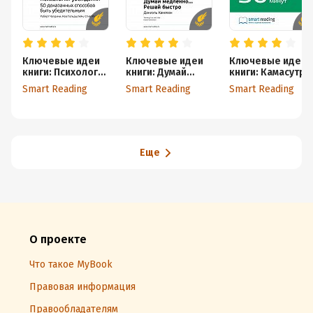
Ключевые идеи
Ключевые идеи
Ключевые идеи
книги: Психология
книги: Думай
книги: Камасутра
убеждения. 50
медленно…
для оратора. 10
Smart Reading
Smart Reading
Smart Reading
доказанных
Решай быстро.
глав о том, как
способов быть
Даниэль Канеман
получать и
убедительным.
доставлять
Роберт Чалдини,
максимальное
Ноа Гольдштейн,
удовольствие,
Стив Мартин
выступая
Еще
публично.
Радислав
Гандапас
О проекте
Что такое MyBook
Правовая информация
Правообладателям