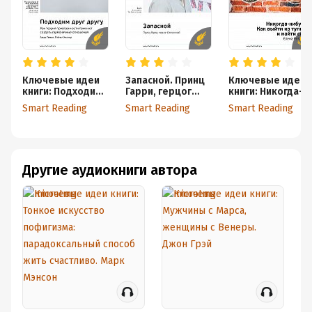
Ключевые идеи
Запасной. Принц
Ключевые идеи
книги: Подходим
Гарри, герцог
книги: Никогда-
друг другу. Как
Сассекский.
нибудь. Как
Smart Reading
Smart Reading
Smart Reading
теория
Саммари
выйти из тупика и
привязанности
найти себя. Елен
поможет создать
Резанова
гармоничные
отношения. Амир
Другие аудиокниги автора
Левин, Рейчел
Хеллер