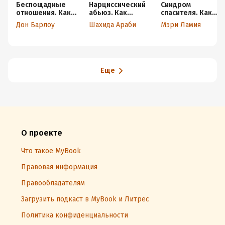
Беспощадные
Нарциссический
Синдром
отношения. Как
абьюз. Как
спасителя. Как
давать отпор
распознать
исцелить
Дон Барлоу
Шахида Араби
Мэри Ламия
газлайтерам,
манипуляции,
отношения, в
абьюзерам,
разорвать
которых вы
нарциссам
травмирующую
отдаете больше,
связь и вернуть
чем получаете
контроль над
своей жизнью
Еще
О проекте
Что такое MyBook
Правовая информация
Правообладателям
Загрузить подкаст в MyBook и Литрес
Политика конфиденциальности