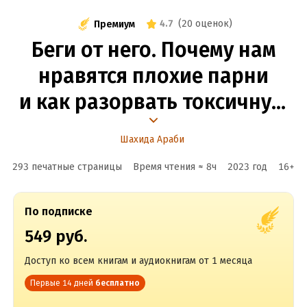
4.7
(
20 оценок
)
Премиум
Беги от него. Почему нам
нравятся плохие парни
и как разорвать токсичную
связь
Шахида Араби
293 печатные страницы
Время чтения ≈
8
ч
2023
год
16
+
По подписке
549 руб.
Доступ ко всем книгам и аудиокнигам от 1 месяца
Первые 14 дней
бесплатно