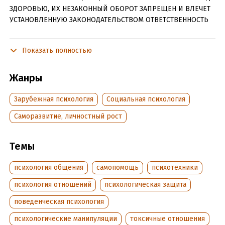
ЗДОРОВЬЮ, ИХ НЕЗАКОННЫЙ ОБОРОТ ЗАПРЕЩЕН И ВЛЕЧЕТ
УСТАНОВЛЕННУЮ ЗАКОНОДАТЕЛЬСТВОМ ОТВЕТСТВЕННОСТЬ
Периоды любви и близости сменяются жестокостью и
обесцениванием, эмоциональные качели мотают вас до
Показать полностью
возникновения чувства тошноты – такова реальность тех.
кто застрял в токсичных отношениях. Обычно все
Жанры
начинается вполне безобидно, незаметно превращаясь в
кошмар наяву. Поэтому никто не может сказать с
Зарубежная психология
Социальная психология
уверенностью: «Меня это не касается и не коснется».
Саморазвитие, личностный рост
Эта книга, написанная Шахидой Араби. авторитетным
экспертом и автором бестселлеров в области
психологического насилия, поможет вам не попасть в
Темы
ловушку токсичных отношений или разорвать связь и
исцелиться, если вы уже стали жертвой абьюза.
психология общения
самопомощь
психотехники
• Как отличить нормальные отношения от абьюзивных по
психология отношений
психологическая защита
первым тревожным звоночкам.
поведенческая психология
• Какие приемы и техники используют манипуляторы.
психологические манипуляции
токсичные отношения