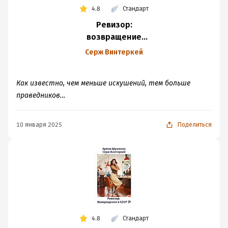
4.8
Стандарт
Ревизор:
возвращение
в СССР 30
Серж Винтеркей
Как известно, чем меньше искушений, тем больше
праведников…
10 января 2025
Поделиться
4.8
Стандарт