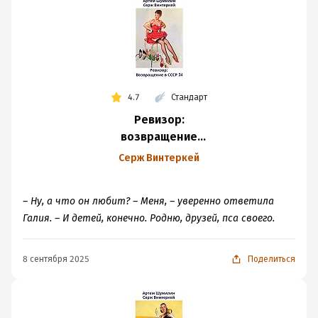
4.7
Стандарт
Ревизор:
возвращение
в СССР 24
Серж Винтеркей
– Ну, а что он любит? – Меня, – уверенно ответила
Галия. – И детей, конечно. Родню, друзей, пса своего.
8 сентября 2025
Поделиться