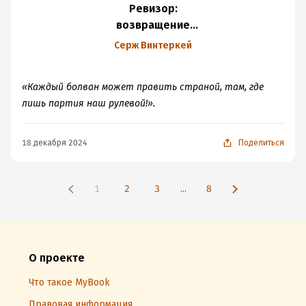
Ревизор:
возвращение
в СССР 29
Серж Винтеркей
«Каждый болван может править страной, там, где
лишь партия наш рулевой!».
18 декабря 2024
Поделиться
1
2
3
...
8
О проекте
Что такое MyBook
Правовая информация