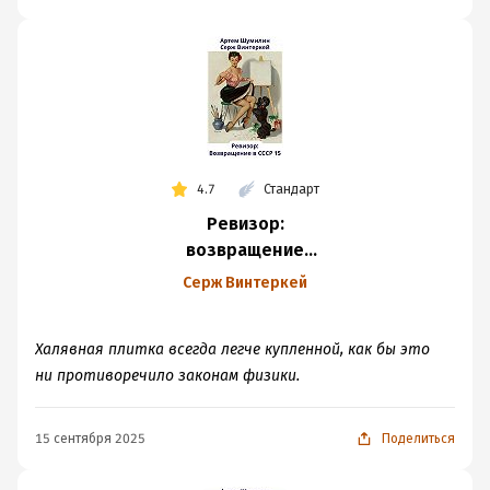
4.7
Стандарт
Ревизор:
возвращение
в СССР 15
Серж Винтеркей
Халявная плитка всегда легче купленной, как бы это
ни противоречило законам физики.
15 сентября 2025
Поделиться