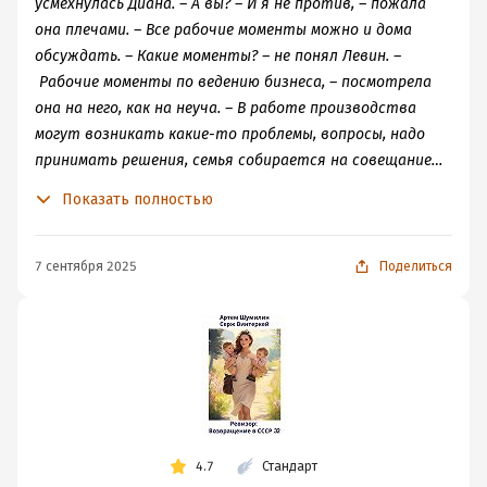
усмехнулась Диана. – А вы? – И я не против, – пожала
она плечами. – Все рабочие моменты можно и дома
обсуждать. – Какие моменты? – не понял Левин. –
Рабочие моменты по ведению бизнеса, – посмотрела
она на него, как на неуча. – В работе производства
могут возникать какие-то проблемы, вопросы, надо
принимать решения, семья собирается на совещание…
– Разве у ливанцев женщины участвуют в решении
Показать полностью
таких вопросов? – не поверил ей подполковник. –
Ливанские женщины не участвуют. А я участвую. Я же
не ливанская женщина, – уверенно взглянула она на
7 сентября 2025
Поделиться
него.
4.7
Стандарт