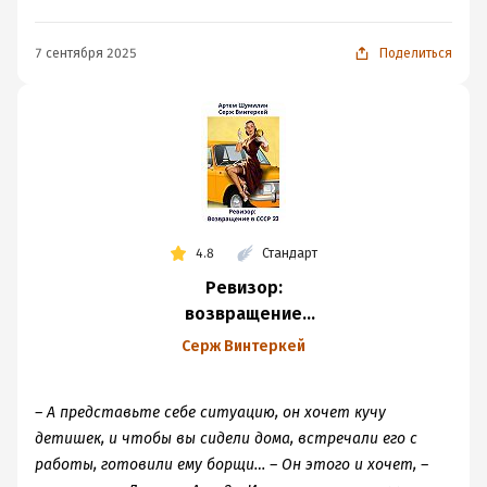
7 сентября 2025
Поделиться
4.8
Стандарт
Ревизор:
возвращение
в СССР 23
Серж Винтеркей
– А представьте себе ситуацию, он хочет кучу
детишек, и чтобы вы сидели дома, встречали его с
работы, готовили ему борщи… – Он этого и хочет, –