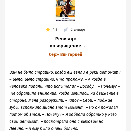
4.8
Стандарт
Ревизор:
возвращение
в СССР 23
Серж Винтеркей
Вам не было страшно, когда вы взяли в руки автомат?
– Было. Было страшно, что промажу. – А когда в
человека попали, что испытали? – Досаду… – Почему? –
Не обратила внимания, когда целилась, на движение в
стороне. Меня разоружили. – Кто? – Свои, – поджав
губы, вспомнила Диана этот момент. – Но он пожалел
потом об этом. – Почему? – Я забрала обратно у него
свой автомат, – посмотрела она с вызовом на
Левина. – А ему было очень больно.