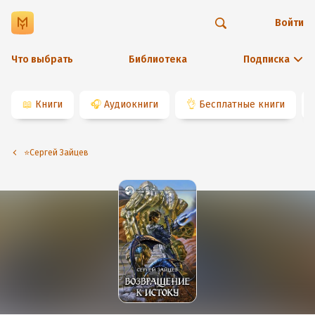
Войти
Что выбрать
Библиотека
Подписка
📖
Книги
🎧
Аудиокниги
👌
Бесплатные книги
⭐️Сергей Зайцев