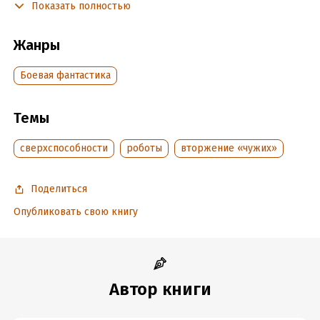
Показать полностью
Что бы это ни было, а противостоять этому предстоит
эксперту по вооружению Сомахе Олиману, волей случая
Жанры
вновь оказавшемуся на родной планете с экипажем
торгового корабля-внешника «Забулдыга», и пилоту боевого
Боевая фантастика
робота Петру Свистуну, прибывшему на Пустошь в поисках
своей исчезнувшей подруги.
Темы
Подробная информация
сверхспособности
роботы
вторжение «чужих»
Дата написания:
1 января 2009
Объем:
624720
Поделиться
Год издания:
2009
Опубликовать свою книгу
ISBN (EAN):
9785992202960
Время на чтение:
9
ч.
Автор книги