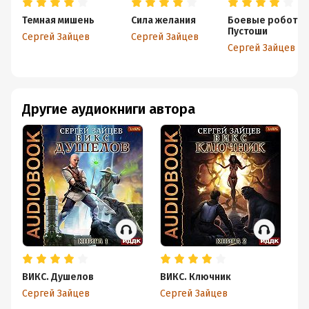
Темная мишень
Сила желания
Боевые роботы
Пустоши
Сергей Зайцев
Сергей Зайцев
Сергей Зайцев
Другие аудиокниги автора
ВИКС. Душелов
ВИКС. Ключник
ВИ
Сергей Зайцев
Сергей Зайцев
Се