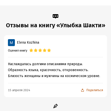
Подробная информация
Дата написания:
1 января 2022
Отзывы на книгу «Улыбка Шакти»
Объем:
911449
Год издания:
2022
Дата поступления:
2 апреля 2022
Elena Kozhina
ISBN (EAN):
9785444820018
Оценил книгу
Время на чтение:
13
ч.
Наслаждалась долгими описаниями природы.
Образность языка, красочность, откровенность.
Близость женщины и мужчины на космическом уровне.
15 апреля 2024
Поделиться