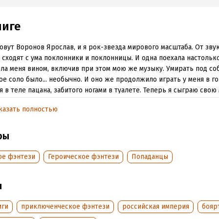
ниге
овут Воронов Ярослав, и я рок-звезда мирового масштаба. От зву
 сходят с ума поклонники и поклонницы. И одна поехала настолько
ла меня вином, включив при этом мою же музыку. Умирать под со
ое соло было... необычно. И оно же продолжило играть у меня в го
я в теле пацана, забитого ногами в туалете. Теперь я сыграю свою
х жизни врагов! И я не думаю, что им это понравится...
казать полностью
обная информация
ры
аписания:
14 августа 2023
Время на чтение:
6
ч.
ое фэнтези
Героическое фэнтези
Попаданцы
:
405510
дания:
2023
ы
оступления:
25 августа 2023
иги
приключенческое фэнтези
российская империя
бояр