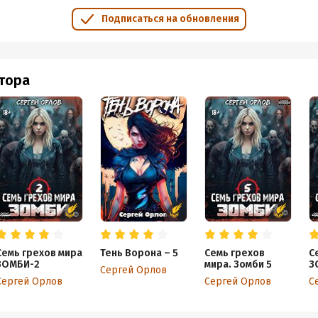
Подписаться на обновления
втора
Семь грехов мира
Тень Ворона – 5
Семь грехов
С
ЗОМБИ-2
мира. Зомби 5
З
Сергей Орлов
Сергей Орлов
Сергей Орлов
С