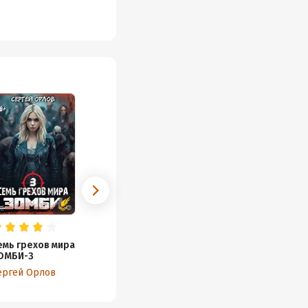
емь грехов мира
ОМБИ-3
ергей Орлов