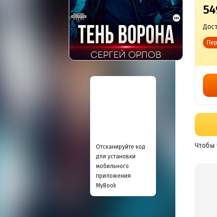
54
Дост
Пер
Чтобы 
Отсканируйте код
для установки
мобильного
приложения
MyBook