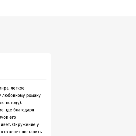
анра, легкое
му любовному роману
ю погоду).
е, где благодаря
ачок его
живет. Окружение у
 кто хочет поставить