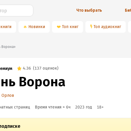
Что выбрать
Би
 книги
🔥
Новинки
❤️
Топ книг
🎙
Топ аудиокниг
ень Ворона»
4.36
(
137 оценок
)
емиум
ень Ворона
й Орлов
чатных страниц
Время чтения ≈
6
ч
2023
год
18
+
подписке