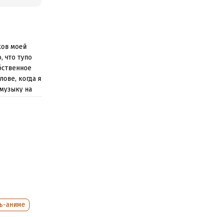
ков моей
, что тупо
бственное
лове, когда я
 музыку на
ъ-аниме