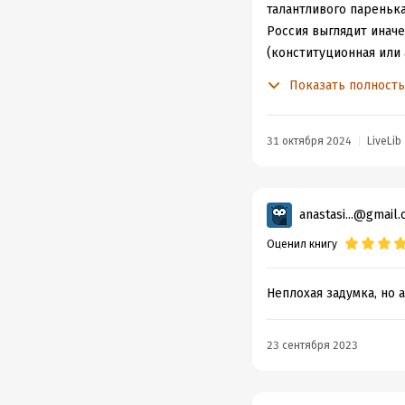
талантливого паренька
Россия выглядит иначе
(конституционная или 
линия сюжета с корол
Показать полност
истории в первой книг
вспоминаются похожие 
середнячка таки может
31 октября 2024
LiveLib
отталкивающий, скоре
книгу таки почитаю - 
anastasi...@gmail
Оценил книгу
Неплохая задумка, но а
23 сентября 2023