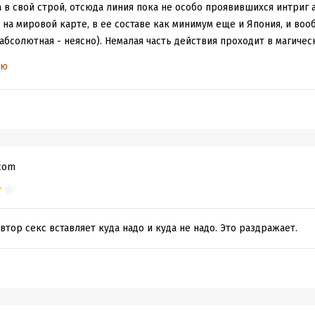
 в свой строй, отсюда линия пока не особо проявившихся интриг 
 на мировой карте, в ее составе как минимум еще и Япония, и воо
абсолютная - неясно). Немалая часть действия проходит в магичес
евской битвой. Возраст героя 18, сексуальные приключения прис
ью
е нет. Можно читать, можно не читать - каких-то новых идей пока 
моменты из других боярок качеством повыше. Но наметки на то, ч
 что-то развиться получше - есть, и язык нормальный русский, и 
е положительный, и прочие персонажи черточки оживления имею
нынче бурю обещают, как раз книжка под самочувствие будет...
.com
втор секс вставляет куда надо и куда не надо. Это раздражает.