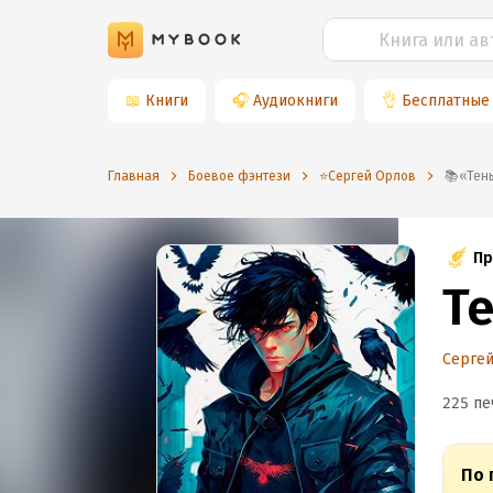
📖
Книги
🎧
Аудиокниги
👌
Бесплатные
Главная
Боевое фэнтези
⭐️Сергей Орлов
📚«Т
Пр
Т
Серге
225 пе
По 