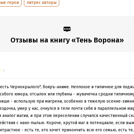
ные герои
литрес авторы
Отзывы на книгу «Тень Ворона»
есть Чернокрылого", бояръ-аниме. Неплохое и типичное для подж
особого юмора, отсылок или глубины - жувачечка сродни типично
 нише - использую при мигрени, особенно в тяжелую осенне-зимню
ездочка, умер у нас, очнулся в теле почти себя в параллельном мир
 аналог магии, и при этом переселении случился качественный ск
йствия с нано-пылью. Короче, крутой маг в потенциале, если вы
трастное - есть те, кто хочет прикончить всю его семью, есть те,