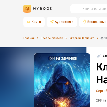
📖
Книги
🎧
Аудиокниги
👌
Бесплатные
Главная
Боевое фэнтези
⭐️Сергей Харченко

Ст
К
Н
Сергей
298 пе