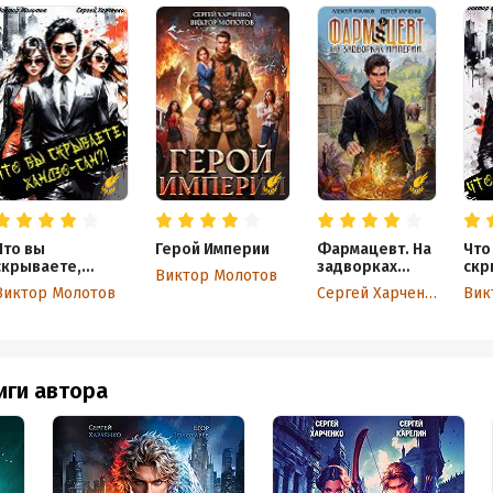
Что вы
Герой Империи
Фармацевт. На
Что
скрываете,
задворках
скр
Виктор Молотов
Хандзо-сан?!
Империи
Хан
Виктор Молотов
Сергей Харченко
Вик
иги автора