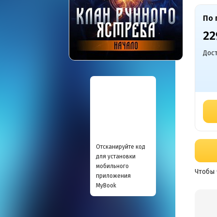
По 
22
Дост
Отсканируйте код
для установки
мобильного
Чтобы 
приложения
MyBook