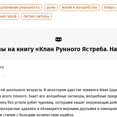
обная информация
ернативная реальность
руны
магия и волшебство
бояръ-
аписания:
1 августа 2025
Время на чтение:
8
ч.
ный герой
литрес авторы
:
538007
дания:
2025
оступления:
9 августа 2025
ы на книгу «Клан Рунного Ястреба. Н
ru
тей школьного возраста. В некотором царстве появился Иван Цар
в всего плохого. Знает все волшебные заговоры, волшебные пред
денец без устали рубит чудовищ, которыми кишит окружающая дей
прекрасных царевен и обзаводится верными друзьями и помощник
м стилем с большим количеством ошибок.