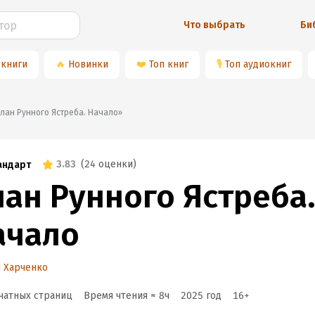
Что выбрать
Би
 книги
🔥
Новинки
❤️
Топ книг
🎙
Топ аудиокниг
«Клан Рунного Ястреба. Начало»
3.83
(
24 оценки
)
андарт
лан Рунного Ястреба
ачало
 Харченко
чатных страниц
Время чтения ≈
8
ч
2025
год
16
+