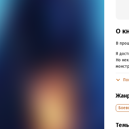
О к
В прош
Я дост
Но нек
монстр
Зато н
По
юмора 
спусти
Жан
Одно р
Боев
И поче
но и э
Тем