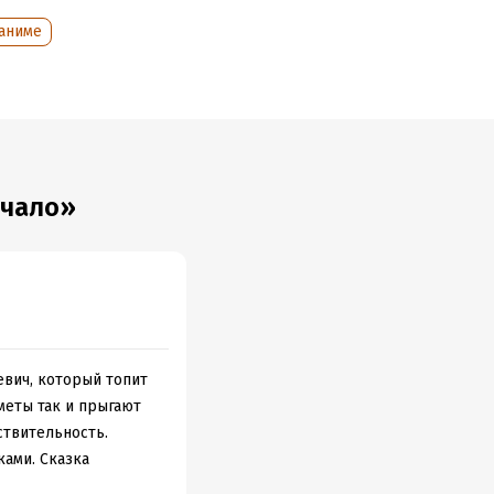
аниме
ачало»
евич, который топит
меты так и прыгают
ствительность.
ами. Сказка