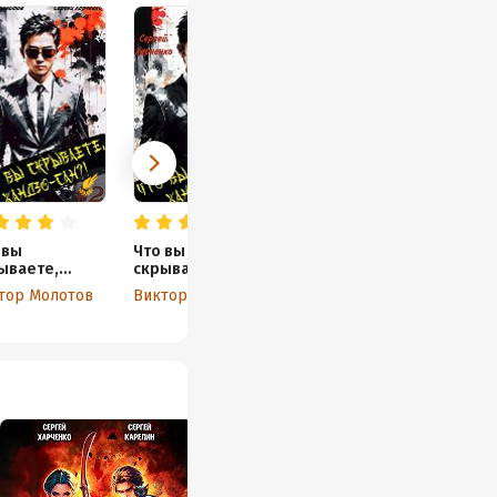
 вы
Что вы
ываете,
скрываете,
дзо-сан?! 2
Хандзо-сан?! 3
тор Молотов
Виктор Молотов