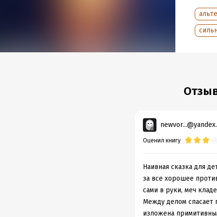
Подр
альт
Дата н
силь
Объем
Год из
Дата п
Отзыв
newvor...@yandex.
Оценил книгу
Наивная сказка для де
за все хорошее проти
сами в руки, меч кла
Между делом спасает 
изложена примитивны