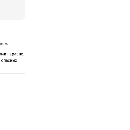
ком.
ами наравне.
и опасных
 чувством
торого
кой нет, увы,