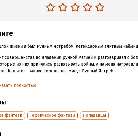
ниге
лой жизни я был Рунным Ястребом, легендарным элитным наёмни
иг совершенства во владении рунной магией и разговаривал с бог
оторые из них принялись развязывать войны, а на меня натравил
ов. Как итог – минус корень зла, минус Рунный Ястреб.
еведомая сила дала возможность переродиться в другом мире. И с
казать полностью
у неё всё в порядке. Я оказался в теле худощавого юноши, на ко
ли бойцовых собак.
ры
адует, руны и здесь работают.
ое фэнтези
Героическое фэнтези
Попаданцы
му их все считают бесполезными? Стилуса из когтя дракона под ру
та дубовая щепка сойдёт. Итак, начнём…
ы