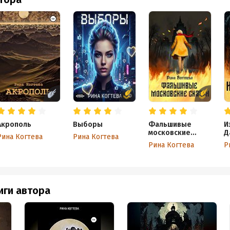
Акрополь
Выборы
Фальшивые
И
московские
Д
Рина Когтева
Рина Когтева
сказки
Рина Когтева
Р
иги автора