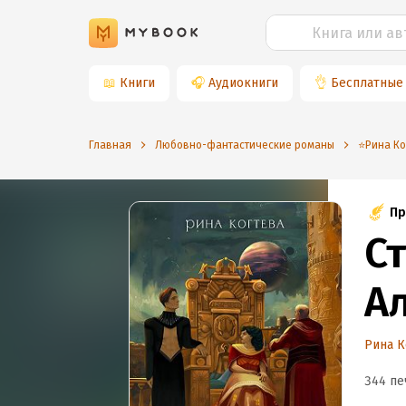
📖
Книги
🎧
Аудиокниги
👌
Бесплатные
Главная
Любовно-фантастические романы
⭐️Рина К
Пр
С
А
Рина К
344 пе