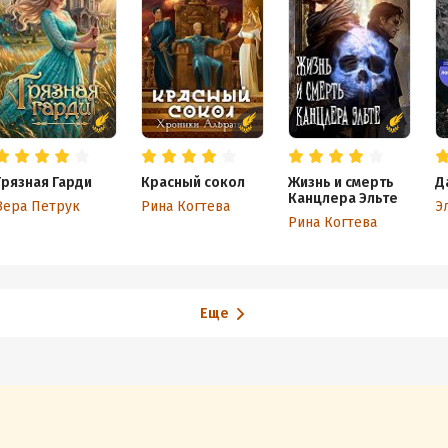
Грязная Гарди
Красный сокол
Жизнь и смерть
Д
Канцлера Эльте
Вера Петрук
Рина Когтева
Э
Рина Когтева
Еще