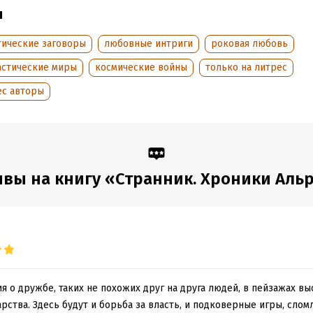
аписания:
ы
6 мая 2022
ISBN (EAN):
9785532922181
:
620919
Время на чтение:
9
ч.
тические заговоры
любовные интриги
роковая любовь
дания:
2022
оступления:
18 июля 2024
астические миры
космические войны
только на литрес
ес авторы
вы на книгу «Странник. Хроники Аль
 о дружбе, таких не похожих друг на друга людей, в пейзажах в
рства. Здесь будут и борьба за власть, и подковерные игры, сло