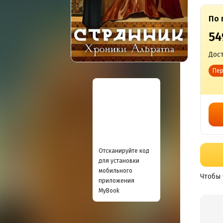
По 
54
Дост
Пер
Отсканируйте код
для установки
мобильного
Чтобы 
приложения
MyBook