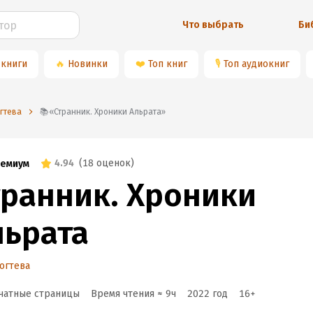
Что выбрать
Би
 книги
🔥
Новинки
❤️
Топ книг
🎙
Топ аудиокниг
огтева
📚«Странник. Хроники Альрата»
4.94
(
18 оценок
)
емиум
транник. Хроники
льрата
огтева
чатные страницы
Время чтения ≈
9
ч
2022
год
16
+