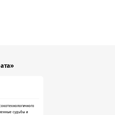
рата»
ысокотехнологичного
мленные судьбы и