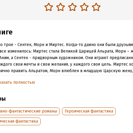
ниге
о трое - Сентек, Морн и Миртес. Когда-то давно они были друзьям
все изменилось: Миртес стала Великой Царицей Альрата, Морн –
Аним, а Сентек - придворным художником. Они играют предписанн
аждого свои мечты и свои желания, у каждого своя цель. Миртес х
ично править Альратом, Морн влюблен в младшую Царскую жену,
ого лет хранит тайну чудовищной трагедии. Рано или поздно кажд
казать полностью
ся решить, чем они готовы пожертвовать, чтобы достичь желаемо
ридется принести самую страшную жертву: ради власти, ради дру
юбви? Кто окажется одержимым странником, который не останови
ры
чем? Книга из цикла "Хроники Альрата". Каждая из книг цикла - о
едение, связанное с другими только общей вселенной.
вно-фантастические романы
Героическая фантастика
ическая фантастика
обная информация