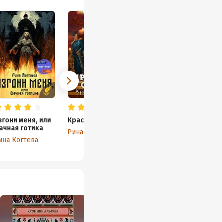
згони меня, или
Красный сокол
ачная готика
Рина Когтева
ина Когтева