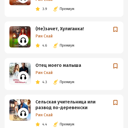
3.9
Премиум
(Не)зачет, Хулиганка!
Рин Скай
4.6
Премиум
Отец моего малыша
Рин Скай
4.3
Премиум
Сельская учительница или
развод по-деревенски
Рин Скай
4.4
Премиум