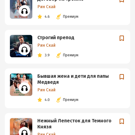
Рин Скай
4.6
Премиум
Строгий препод
Рин Скай
3.9
Премиум
Бывшая жена и дети для папы
Медведя
Рин Скай
4.0
Премиум
Нежный Лепесток для Темного
Князя
Рин Скай