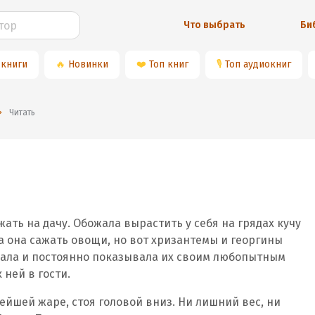
Что выбрать
Би
 книги
🔥
Новинки
❤️
Топ книг
🎙
Топ аудиокниг
Читать
ать на дачу. Обожала вырастить у себя на грядах кучу
а она сажать овощи, но вот хризантемы и георгины
вала и постоянно показывала их своим любопытным
 ней в гости.
ейшей жаре, стоя головой вниз. Ни лишний вес, ни