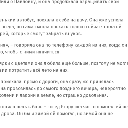
Лидию Павловну, и она продолжала взращивать свои
ренький автобус, поехала к себе на дачу. Она уже успела
оседа, но сама смогла поехать только сейчас: тогда ей
рей, которые смогут забрать внуков.
ня», – говорила она по телефону каждой из них, когда он
о, чтобы с ними нянчиться.
ядки с цветами она любила ещё больше, поэтому не могл
вии потратить всё лето на них.
 приехала, прямо с дороги, она сразу же принялась
она провозилась до самого позднего вечера, невероятно
колени и ладони в земле, но страшно довольная.
топила печь в бане – сосед Егорушка часто помогал ей не
 дрова. Он бы и зимой ей помогал, но зимой она не