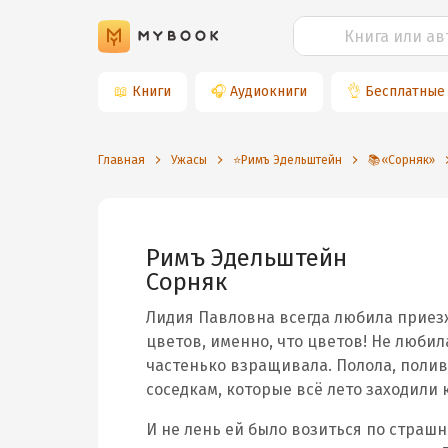
📖
Книги
🎧
Аудиокниги
👌
Бесплатные
Главная
Ужасы
⭐️Римъ Эдельштейн
📚«Сорняк»
Римъ Эдельштейн
Сорняк
Лидия Павловна всегда любила приезж
цветов, именно, что цветов! Не любил
частенько взращивала. Полола, поли
соседкам, которые всё лето заходили к
И не лень ей было возиться по страшн