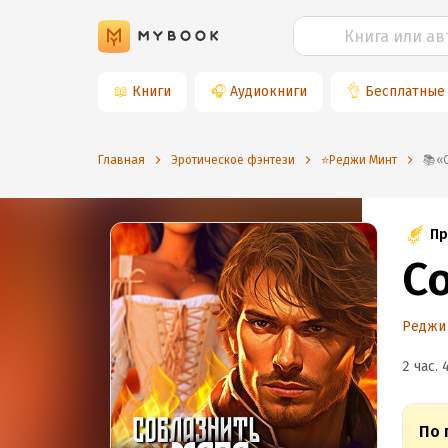
📖
Книги
🎧
Аудиокниги
👌
Бесплатные
Главная
Эротическое фэнтези
⭐️Реджи Минт
Пр
С
Реджи
2 час. 
По 