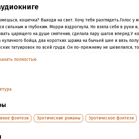
аудиокниге
жмешься, кошечка? Выходи на свет. Хочу тебя разглядеть.Голос у м
ся сильным и глубоким. Морри вздрогнула. Но взяла себя в руки и,
вать царящего на душе смятения, сделала пару шагов вперед.У к
 кулачного бойца, два коротких шрама на бычьей шее и вязь пол
ских татуировок по всей груди. Он по-прежнему не шевелился, т
л – лениво и спокойно.– Хорошо. Красивая. Даже лучше, чем я ожи
казать полностью
 Mountains by Frank Schroeter
етура
ownload: https://filmmusic.io/song/11567-mountains
ры
d under CC BY 4.0: https://filmmusic.io/standard-license
вное фэнтези
Эротические романы
Эротическое фэнтези
обная информация
ы