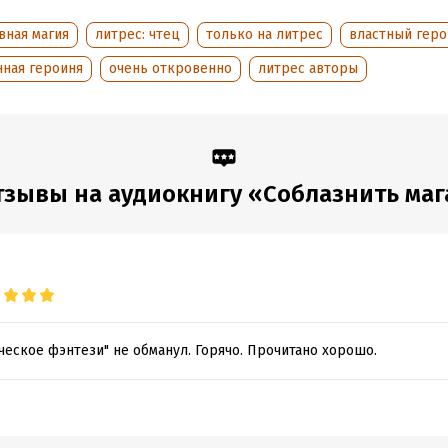
аписания:
1 января 2023
дания:
2023
вная магия
литрес: чтец
только на литрес
властный геро
оступления:
8 сентября 2023
нная героиня
очень откровенно
литрес авторы
тзывы на аудиокнигу «Соблазнить маг
ческое фэнтези" не обманул. Горячо. Прочитано хорошо.