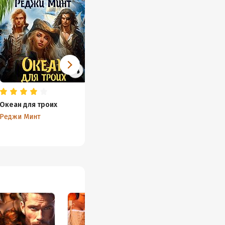
Океан для троих
Невинная для
Фея дл
разбойников
Реджи Минт
Реджи 
Реджи Минт