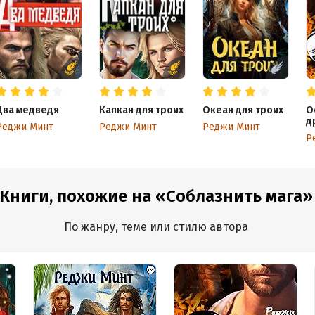
Два медведя
Капкан для троих
Океан для троих
О
д
Реджи Минт
Реджи Минт
Реджи Минт
Р
Книги, похожие на «Соблазнить мага»
По жанру, теме или стилю автора