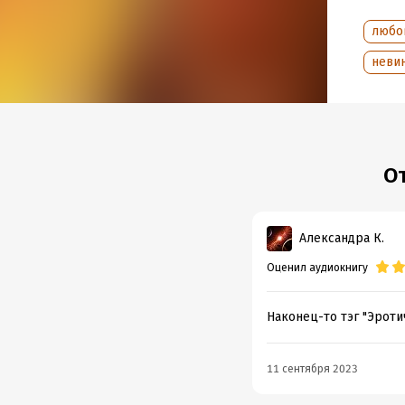
Дата н
Год из
любо
Дата п
неви
О
Александра К.
Оценил аудиокнигу
Наконец-то тэг "Эроти
11 сентября 2023