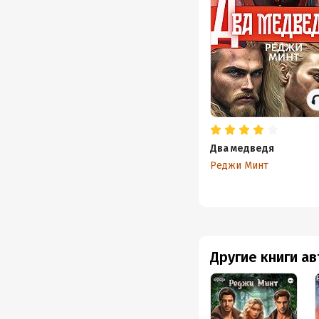
Два медведя
Реджи Минт
Другие книги а