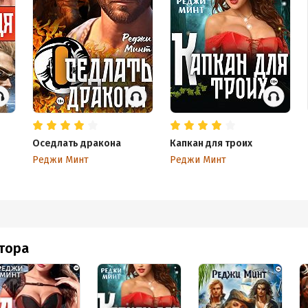
Оседлать дракона
Капкан для троих
Реджи Минт
Реджи Минт
втора