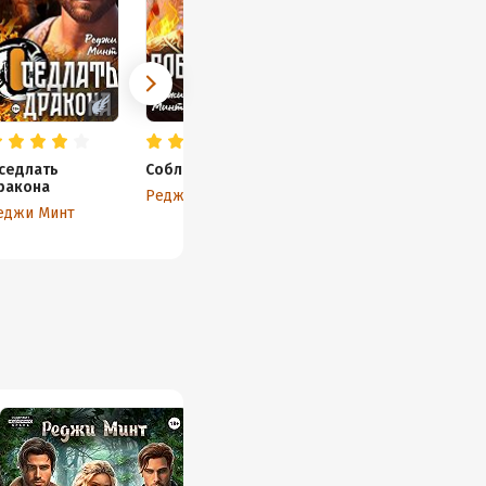
седлать
Соблазнить мага
ракона
Реджи Минт
еджи Минт