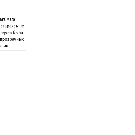
ага мага
 стараясь не
олдуна была
упрозрачных
олько
дал.