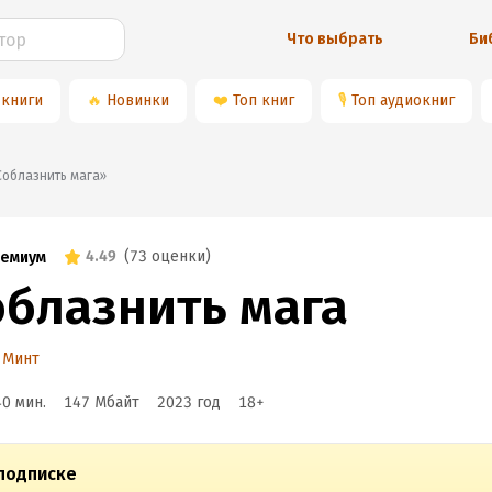
Что выбрать
Би
 книги
🔥
Новинки
❤️
Топ книг
🎙
Топ аудиокниг
📚«Соблазнить мага»
4.49
(
73 оценки
)
емиум
облазнить мага
 Минт
40 мин.
147 Мбайт
2023
год
18
+
подписке