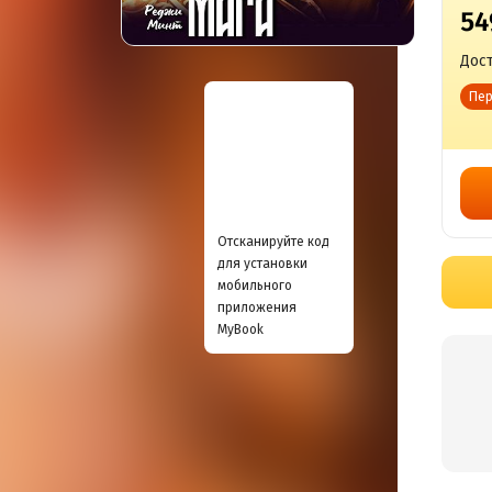
54
Дост
Пер
Отсканируйте код
для установки
мобильного
приложения
MyBook