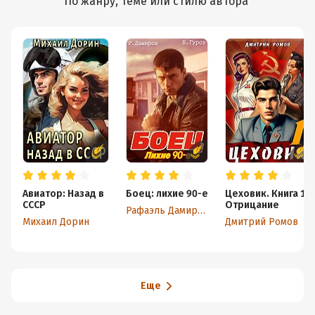
По жанру, теме или стилю автора
Авиатор: Назад в
Боец: лихие 90-е
Цеховик. Книга 1.
СССР
Отрицание
Рафаэль Дамиров
Михаил Дорин
Дмитрий Ромов
Еще