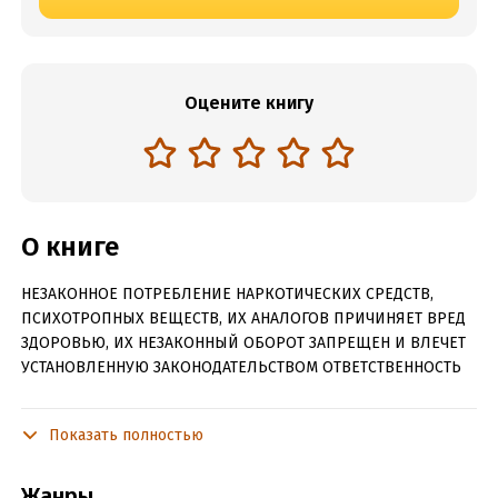
Оцените книгу
О книге
НЕЗАКОННОЕ ПОТРЕБЛЕНИЕ НАРКОТИЧЕСКИХ СРЕДСТВ,
ПСИХОТРОПНЫХ ВЕЩЕСТВ, ИХ АНАЛОГОВ ПРИЧИНЯЕТ ВРЕД
ЗДОРОВЬЮ, ИХ НЕЗАКОННЫЙ ОБОРОТ ЗАПРЕЩЕН И ВЛЕЧЕТ
УСТАНОВЛЕННУЮ ЗАКОНОДАТЕЛЬСТВОМ ОТВЕТСТВЕННОСТЬ
В книге представлены два увлекательных рассказа: Первый
рассказ «Дед мой был дворником» - это калейдоскоп
Показать полностью
смешных событий, связанных в единую сюжетную линию.
Произведение с иронией и юмором повествует о
Жанры