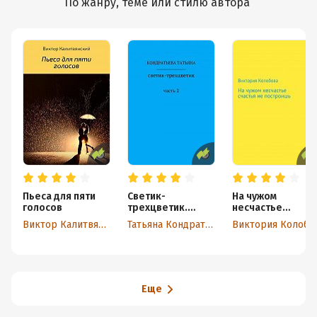
По жанру, теме или стилю автора
Пьеса для пяти
Светик-
На чужом
голосов
трехцветик.
несчастье
Часть 2
счастья не
Виктор Калитвянский
Татьяна Кондратьева
Виктория Колобова
построишь
Еще