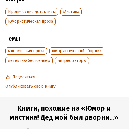
современной жизни обычных людей. Второй рассказ «Тайна
старинной кружки» - увлекательный детектив с элементами
Иронические детективы
Мистика
мистики и юмора. Впервые опубликован в 2016 году.
Юмористическая проза
Читать отрывок
Темы
Подробная информация
Дата написания:
12 августа 2018
мистическая проза
юмористический сборник
Объем:
258444
детектив-бестселлер
литрес авторы
Год издания:
2019
Время на чтение:
4
ч.
Поделиться
Опубликовать свою книгу
Книги, похожие на «Юмор и
мистика! Дед мой был дворни...»