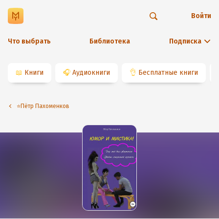
Войти
Что выбрать
Библиотека
Подписка
📖
Книги
🎧
Аудиокниги
👌
Бесплатные книги
⭐️Пётр Пахоменков