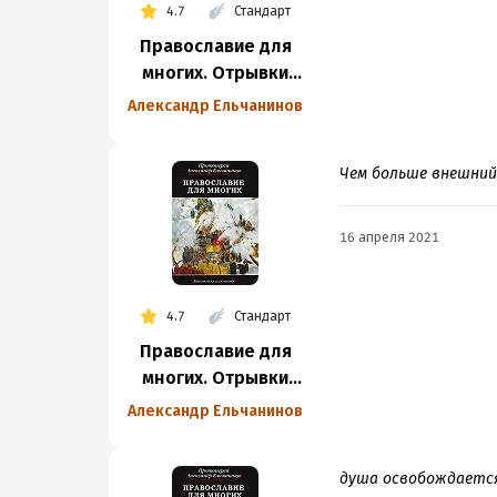
4.7
Стандарт
Православие для
многих. Отрывки
из дневника
Александр Ельчанинов
и другие записи
Чем больше внешний
16 апреля 2021
4.7
Стандарт
Православие для
многих. Отрывки
из дневника
Александр Ельчанинов
и другие записи
душа освобождается 