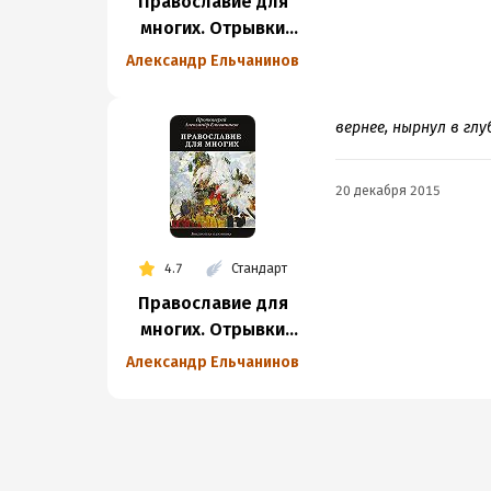
Православие для
многих. Отрывки
из дневника
Александр Ельчанинов
и другие записи
вернее, нырнул в глу
20 декабря 2015
4.7
Стандарт
Православие для
многих. Отрывки
из дневника
Александр Ельчанинов
и другие записи