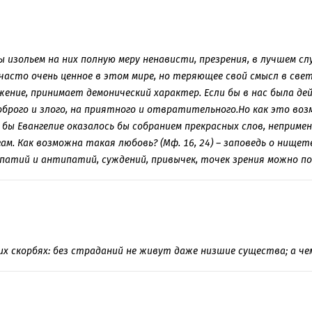
мы изольем на них полную меру ненависти, презрения, в лучшем сл
часто очень ценное в этом мире, но теряющее свой смысл в свет
жение, принимает демонический характер. Если бы в нас была д
доброго и злого, на приятного и отвратительного.Но как это во
 бы Евангелие оказалось бы собранием прекрасных слов, неприме
гам. Как возможна такая любовь? (Мф. 16, 24) – заповедь о нищет
мпатий и антипатий, суждений, привычек, точек зрения можно п
их скорбях: без страданий не живут даже низшие существа; а ч