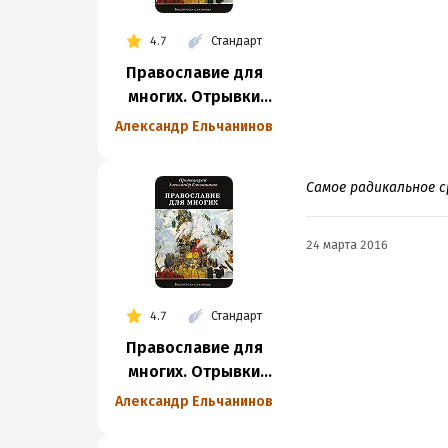
4.7
Стандарт
Православие для
многих. Отрывки
из дневника
Александр Ельчанинов
и другие записи
Самое радикальное с
24 марта 2016
4.7
Стандарт
Православие для
многих. Отрывки
из дневника
Александр Ельчанинов
и другие записи