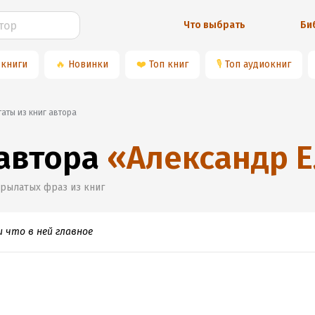
Что выбрать
Би
 книги
🔥
Новинки
❤️
Топ книг
🎙
Топ аудиокниг
итаты из книг автора
 автора
«
Александр 
крылатых фраз из книг
и что в ней главное