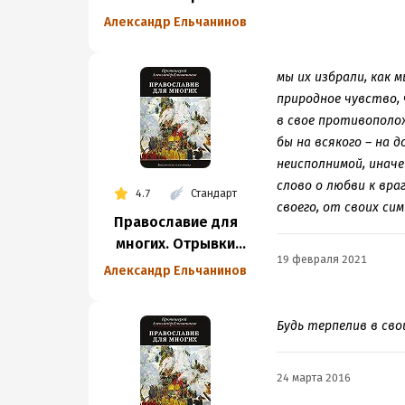
из дневника
Александр Ельчанинов
и другие записи
мы их избрали, как 
природное чувство, 
в свое противополо
бы на всякого – на 
неисполнимой, иначе
слово о любви к вра
4.7
Стандарт
своего, от своих си
Православие для
многих. Отрывки
19 февраля 2021
из дневника
Александр Ельчанинов
и другие записи
Будь терпелив в сво
24 марта 2016