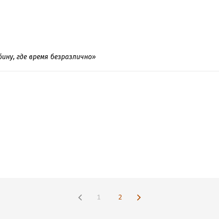
бину, где время безразлично»
1
2