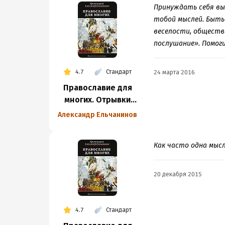
Принуждать себя в
тобой мыслей. Быть 
веселости, общества
послушание». Помоги
4.7
Стандарт
24 марта 2016
Православие для
многих. Отрывки
из дневника
Александр Ельчанинов
и другие записи
Как часто одна мысл
20 декабря 2015
4.7
Стандарт