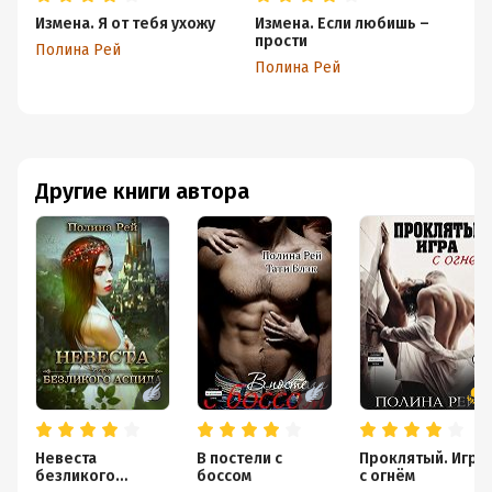
Измена. Я от тебя ухожу
Измена. Если любишь –
Ты
прости
р
Полина Рей
Полина Рей
По
Другие книги автора
Невеста
В постели с
Проклятый. Игра
безликого
боссом
с огнём