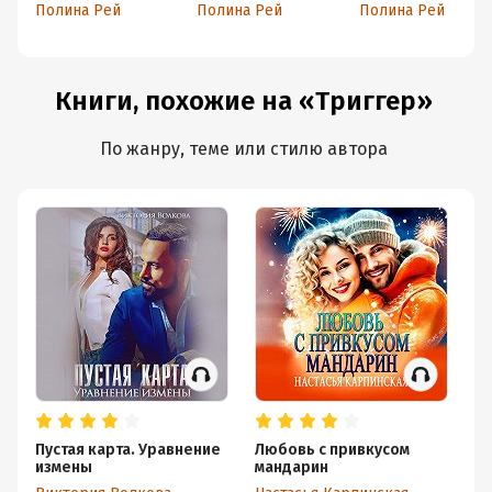
Аспида
Полина Рей
Полина Рей
Полина Рей
Книги, похожие на «Триггер»
По жанру, теме или стилю автора
Пустая карта. Уравнение
Любовь с привкусом
Н
измены
мандарин
Га