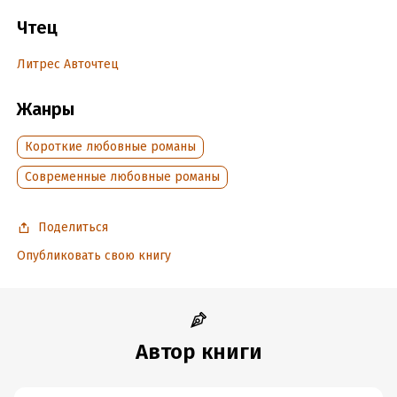
обложки использован исходник - shutterstock 643805653.
Содержит нецензурную брань.
Чтец
Литрес Авточтец
Подробная информация
Дата написания:
Жанры
1 июля 2018
Год издания:
2023
Короткие любовные романы
Дата поступления:
24 декабря 2024
Современные любовные романы
Поделиться
Опубликовать свою книгу
Автор книги