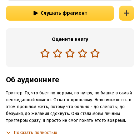
Слушать фрагмент
Оцените книгу
Об аудиокниге
Триггер. То, что бьёт по нервам, по нутру, по башке в самый
неожиданный момент. Откат к прошлому. Невозможность в
этом прошлом жить, потому что больно - до слепоты, до
безумия, до желания сдохнуть. Она стала моим личным
триггером сразу, я просто не смог понять этого вовремя.
Она стала им ровно в тот момент, когда моя крохотная дочь
Показать полностью
помчалась к ней и закричала во всю силу лёгких: - Мама! Для