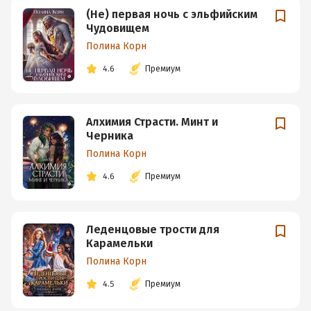
(Не) первая ночь с эльфийским
Чудовищем
Полина Корн
4.6
Премиум
Алхимия Страсти. Минт и
Черника
Полина Корн
4.6
Премиум
Леденцовые трости для
Карамельки
Полина Корн
4.5
Премиум