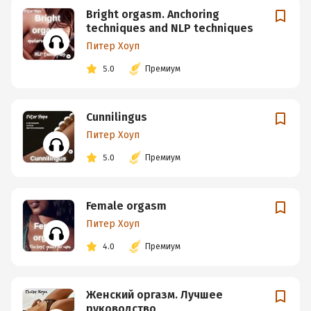
Bright orgasm. Anchoring
techniques and NLP techniques
Питер Хоуп
5.0
Премиум
Cunnilingus
Питер Хоуп
5.0
Премиум
Female orgasm
Питер Хоуп
4.0
Премиум
Женский оргазм. Лучшее
руководство