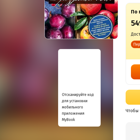
По 
54
Дост
Пер
Отсканируйте код
для установки
мобильного
Чтобы 
приложения
MyBook