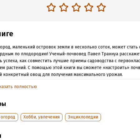
ниге
ород, маленький островок земли в несколько соток, может стать
рдным по плодородию! Ученый-почвовед Павел Траннуа расскажет
ь успеха, как совместить лучшие приемы садоводства с первокла
ем растений. С помощью этой книги вы сможете «настроить» почв
 конкретный овощ для получения максимального урожая.
казать полностью
обная информация
ры
аписания:
1 января 2016
ISBN (EAN):
9785699926503
:
411375
Время на чтение:
6
ч.
 огород
Хобби, увлечения
Энциклопедии
дания:
2020
оступления:
27 сентября 2021
ы