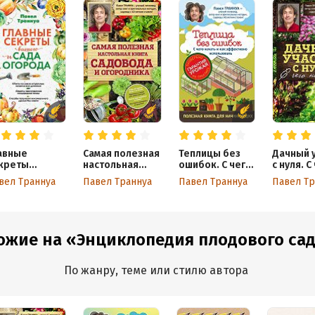
авные
Самая полезная
Теплицы без
Дачный 
креты
настольная
ошибок. С чего
с нуля. С
шего сада и
книга садовода
начать и как
начать?
вел Траннуа
Павел Траннуа
Павел Траннуа
Павел Тр
орода
и огородника
эффективно
использовать
ожие на «Энциклопедия плодового сада
По жанру, теме или стилю автора