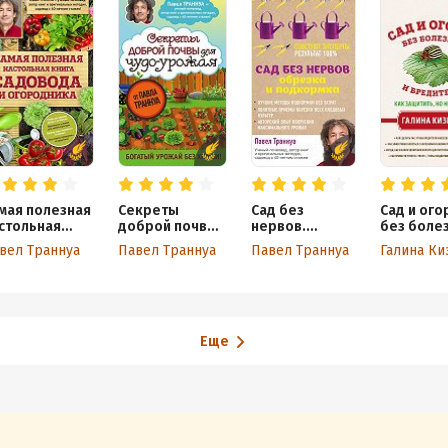
мая полезная
Секреты
Сад без
Сад и ого
стольная
доброй почвы
нервов.
без болез
ига садовода
для чудо-
Обрезка и
вредител
вел Траннуа
Павел Траннуа
Павел Траннуа
Галина Ки
огородника
урожая
подкормка
Как защит
но не тра
Еще