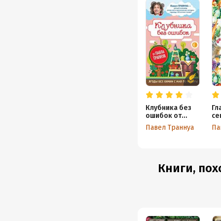
Клубника без
Гл
ошибок от
се
Павла Траннуа
ва
Павел Траннуа
Па
ог
Книги, пох