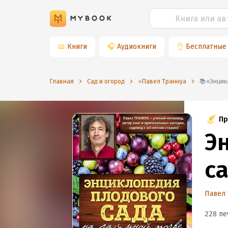
📖
Книги
🎧
Аудиокниги
👌
Бесплатные
Главная
Сад и огород
⭐️Павел Траннуа
📚«Эн
Пр
Э
с
Павел 
228 пе