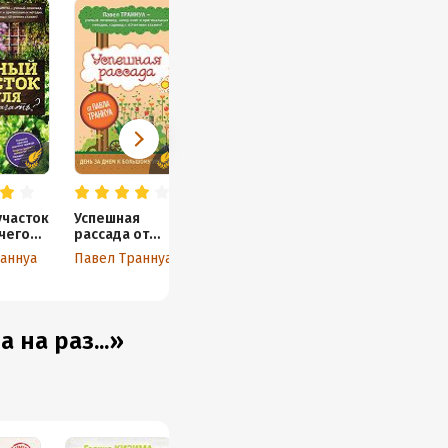
участок
Успешная
 чего
рассада от
Павла Траннуа
аннуа
Павел Траннуа
 на раз...»