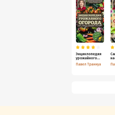
Энциклопедия
Са
урожайного
на
огорода на
кн
Павел Траннуа
Па
разумной почве
и 