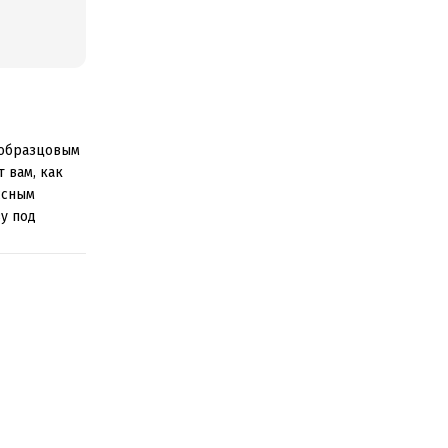
 образцовым
 вам, как
ссным
у под