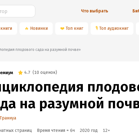
Что выбрать
Би
 книги
🔥
Новинки
❤️
Топ книг
🎙
Топ аудиокниг
циклопедия плодового сада на разумной почве»
4.7
(
10 оценок
)
емиум
нциклопедия плодов
ада на разумной поч
Траннуа
чатных страниц
Время чтения ≈
6
ч
2020
год
12
+