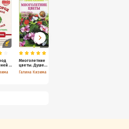
род
Многолетние
Рассада и
Декоративные
ней и
цветы. Душе
семена. Все,
кустарники
ей.
отрада, за
что нужно для
зима
Галина Кизима
Галина Кизима
Анна Зорина
ить,
труды награда
богатого
вить
урожая