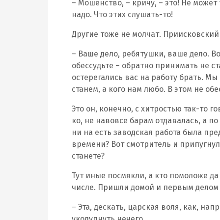
– Мошенство, – кричу, – это! Не может 
надо. Что этих слушать-то!
Другие тоже не молчат. Приисковский с
– Ваше дело, ребятушки, ваше дело. Во
обессудьте – обратно принимать не с
остерегались вас на работу брать. Мы
станем, а кого нам любо. В этом не обе
Это он, конечно, с хитростью так-то г
ко, не навовсе барам отдавалась, а п
ни на есть заводская работа была пред
времени? Вот смотритель и припугнул, 
станете?
Тут иные посмякли, а кто помоложе да 
числе. Пришли домой и первым делом 
– Эта, дескать, царская воля, как, нап
уколупнуть нечего.