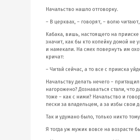
Начальство нашло отговорку.
– В церквах, – говорят, – волю читают, 
Кабака, вишь, настоящего на прииске 
значит, как бы кто копейку домой не у
и намекали. На смех повернуть им охот
кричат:
– Читай сейчас, а то все с прииска уй
Начальству делать нечего – притащили
нагорожено? Дознаваться стали, что д
тоже – как с ними? Начальство и гово
пески за владельцем, а за избы свои 
Так и удумано было, только никто том
Я тогда уж мужик вовсе на возрасте б