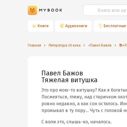
📖
Книги
🎧
Аудиокниги
👌
Бесплатные
Главная
Литература 20 века
⭐️Павел Бажов
📚«Т
Павел Бажов
Тяжелая витушка
Это про мою-то витушку? Как я богаты
Посмеяться, гляжу, над старичком охо
ровно недавно, а как сон осталось. Ин
промывал в ту пору… Чуть с головой н
С воли это, слышь-ко, началось.