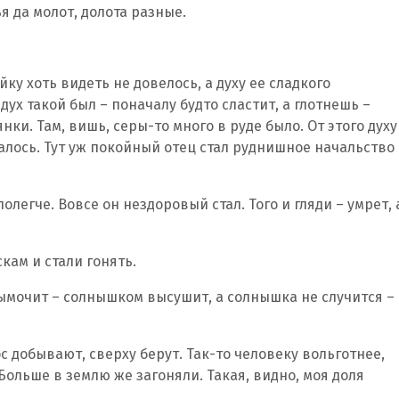
я да молот, долота разные.
ку хоть видеть не довелось, а духу ее сладкого
дух такой был – поначалу будто сластит, а глотнешь –
нки. Там, вишь, серы-то много в руде было. От этого духу
алось. Тут уж покойный отец стал руднишное начальство
олегче. Вовсе он нездоровый стал. Того и гляди – умрет, 
кам и стали гонять.
вымочит – солнышком высушит, а солнышка не случится –
с добывают, сверху берут. Так-то человеку вольготнее,
 Больше в землю же загоняли. Такая, видно, моя доля