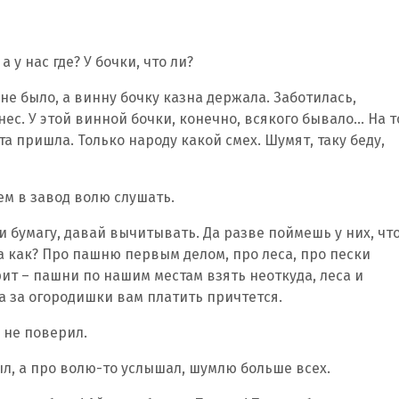
а у нас где? У бочки, что ли?
не было, а винну бочку казна держала. Заботилась,
нес. У этой винной бочки, конечно, всякого бывало… На т
а пришла. Только народу какой смех. Шумят, таку беду,
дем в завод волю слушать.
 бумагу, давай вычитывать. Да разве поймешь у них, чт
а как? Про пашню первым делом, про леса, про пески
рит – пашни по нашим местам взять неоткуда, леса и
да за огородишки вам платить причтется.
у не поверил.
ыл, а про волю-то услышал, шумлю больше всех.