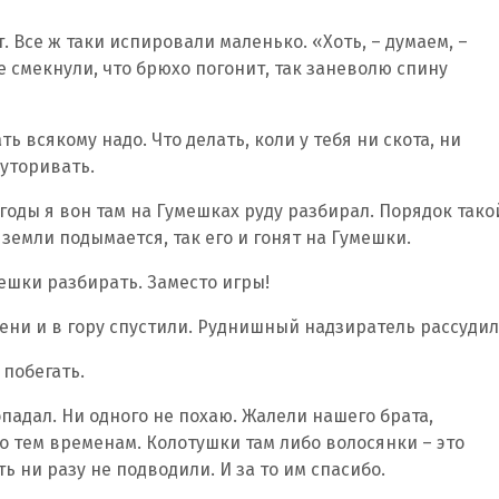
. Все ж таки испировали маленько. «Хоть, – думаем, –
не смекнули, что брюхо погонит, так заневолю спину
ть всякому надо. Что делать, коли у тебя ни скота, ни
буторивать.
 годы я вон там на Гумешках руду разбирал. Порядок тако
 земли подымается, так его и гонят на Гумешки.
ешки разбирать. Заместо игры!
мени и в гору спустили. Руднишный надзиратель рассудил
 побегать.
опадал. Ни одного не похаю. Жалели нашего брата,
о тем временам. Колотушки там либо волосянки – это
ь ни разу не подводили. И за то им спасибо.