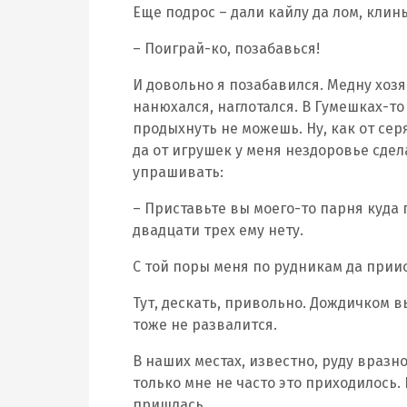
Еще подрос – дали кайлу да лом, клинь
– Поиграй-ко, позабавься!
И довольно я позабавился. Медну хозяй
нанюхался, наглотался. В Гумешках-то 
продыхнуть не можешь. Ну, как от серя
да от игрушек у меня нездоровье сдел
упрашивать:
– Приставьте вы моего-то парня куда п
двадцати трех ему нету.
С той поры меня по рудникам да приис
Тут, дескать, привольно. Дождичком 
тоже не развалится.
В наших местах, известно, руду вразно
только мне не часто это приходилось.
пришлась.