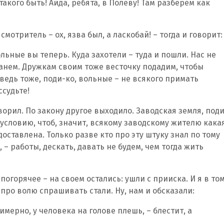
такого быть! Айда, ребята, в Полеву! Там разберем как
мотритель – ох, язва был, а ласкобай! – тогда и говорит:
льные вы теперь. Куда захотели – туда и пошли. Нас не
танем. Дружкам своим тоже весточку подадим, чтобы
 ведь тоже, поди-ко, вольные – не всякого примать
ссудьте!
оворил. По закону другое выходило. Заводская земля, поди
о условию, чтоб, значит, всякому заводскому жителю кака
оставлена. Только разве кто про эту штуку знал по тому
– работы, дескать, давать не будем, чем тогда жить
погорячее – на своем остались: ушли с прииска. И я в то
про волю спрашивать стали. Ну, нам и обсказали:
римерно, у человека на голове плешь, – блестит, а