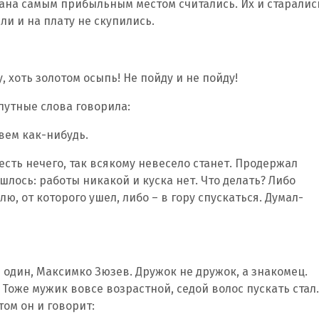
мана самым прибыльным местом считались. Их и старалис
ли и на плату не скупились.
у, хоть золотом осыпь! Не пойду и не пойду!
путные слова говорила:
вем как-нибудь.
оесть нечего, так всякому невесело станет. Продержал
ишлось: работы никакой и куска нет. Что делать? Либо
, от которого ушел, либо – в гору спускаться. Думал-
 один, Максимко Зюзев. Дружок не дружок, а знакомец.
 Тоже мужик вовсе возрастной, седой волос пускать стал.
том он и говорит: