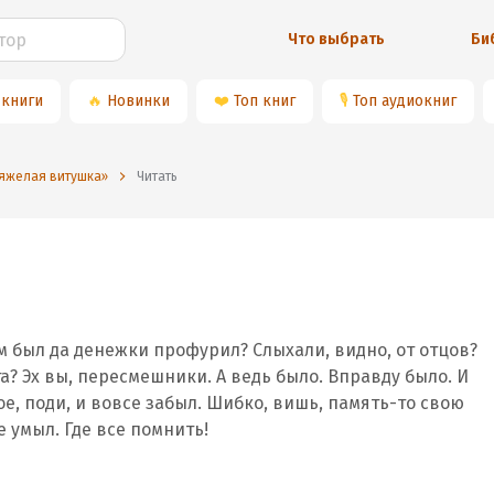
Что выбрать
Би
 книги
🔥
Новинки
❤️
Топ книг
🎙
Топ аудиокниг
яжелая витушка»
Читать
м был да денежки профурил? Слыхали, видно, от отцов?
та? Эх вы, пересмешники. А ведь было. Вправду было. И
ое, поди, и вовсе забыл. Шибко, вишь, память-то свою
е умыл. Где все помнить!