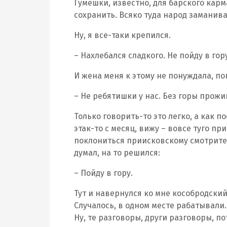
Гумешки, известно, для барского кар
сохранить. Всяко туда народ заманива
Ну, я все-таки крепился.
– Нахлебался сладкого. Не пойду в гор
И жена меня к этому не понуждала, по
– Не ребятишки у нас. Без горы прожи
Только говорить-то это легко, а как п
этак-то с месяц, вижу – вовсе туго пр
поклониться приисковскому смотрителю
думал, на то решился:
– Пойду в гору.
Тут и навернулся ко мне кособродский
Случалось, в одном месте рабатывали.
Ну, те разговоры, други разговоры, по