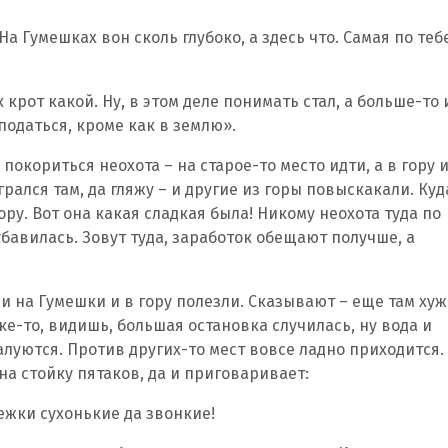
На Гумешках вон сколь глубоко, а здесь что. Самая по теб
 крот какой. Ну, в этом деле понимать стал, а больше-то 
податься, кроме как в землю».
окориться неохота – на старое-то место идти, а в гору 
рался там, да гляжу – и другие из горы повыскакали. Куд
ору. Вот она какая сладкая была! Никому неохота туда по
убавилась. Зовут туда, заработок обещают получше, а
и на Гумешки и в гору полезли. Сказывают – еще там хуж
чке-то, видишь, большая остановка случилась, ну вода и
алуются. Против других-то мест вовсе ладно приходится.
на стойку пятаков, да и приговаривает:
нежки сухонькие да звонкие!