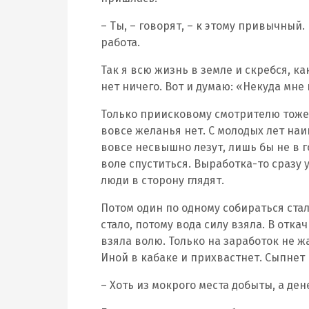
– Ты, – говорят, – к этому привычный. 
работа.
Так я всю жизнь в земле и скребся, как
нет ничего. Вот и думаю: «Некуда мне 
Только приисковому смотрителю тоже п
вовсе желанья нет. С молодых лет наиг
вовсе несвышно лезут, лишь бы не в г
воле спуститься. Выработка-то сразу 
люди в сторону глядят.
Потом один по одному собираться стал
стало, потому вода силу взяла. В отка
взяла волю. Только на заработок не ж
Иной в кабаке и прихвастнет. Сыпнет 
– Хоть из мокрого места добыты, а де