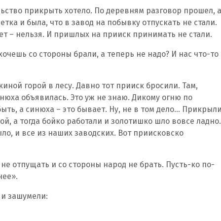
альство прикрыть хотело. По деревням разговор прошел, 
етка и была, что в завод на побывку отпускать не стали.
вет – нельзя. И пришлых на прииск принимать не стали.
хочешь со стороны брали, а теперь не надо? И нас что-то
киной горой в лесу. Давно тот прииск бросили. Там,
инюха объявилась. Это уж не знаю. Дикому огню по
ть, а синюха – это бывает. Ну, не в том дело… Прикрыли
ой, а тогда бойко работали и золотишко шло вовсе ладно.
ло, и все из наших заводских. Вот приисковско
 не отпущать и со стороны народ не брать. Пусть-ко по-
нее».
 и зашумели: