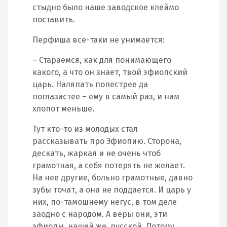
стыдно было наше заводское клеймо
поставить.
Перфиша все-таки не унимается:
– Стараемся, как для понимающего
какого, а что он знает, твой эфиопский
царь. Наляпать попестрее да
поглазастее – ему в самый раз, и нам
хлопот меньше.
Тут кто-то из молодых стал
рассказывать про Эфиопию. Сторона,
дескать, жаркая и не очень чтоб
грамотная, а себя потерять не желает.
На нее другие, больно грамотные, давно
зубы точат, а она не поддается. И царь у
них, по-тамошнему негус, в том деле
заодно с народом. А веры они, эти
эфиопы, нашей же, русской. Потому,