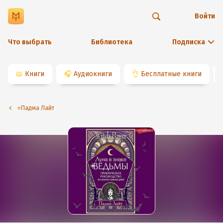
Войти
Что выбрать
Библиотека
Подписка
📖
Книги
🎧
Аудиокниги
👌
Бесплатные книги
⭐️Падма Лайт