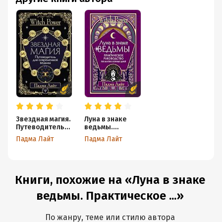
Звездная магия.
Луна в знаке
Путеводитель
ведьмы.
для
Практическое
Падма Лайт
Падма Лайт
современной
руководство по
ведьмы
магии лунных
дней
Книги, похожие на «Луна в знаке
ведьмы. Практическое ...»
По жанру, теме или стилю автора