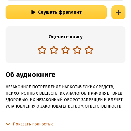
Слушать фрагмент
Оцените книгу
Об аудиокниге
НЕЗАКОННОЕ ПОТРЕБЛЕНИЕ НАРКОТИЧЕСКИХ СРЕДСТВ,
ПСИХОТРОПНЫХ ВЕЩЕСТВ, ИХ АНАЛОГОВ ПРИЧИНЯЕТ ВРЕД
ЗДОРОВЬЮ, ИХ НЕЗАКОННЫЙ ОБОРОТ ЗАПРЕЩЕН И ВЛЕЧЕТ
УСТАНОВЛЕННУЮ ЗАКОНОДАТЕЛЬСТВОМ ОТВЕТСТВЕННОСТЬ
Когда-то я безумно его любила. Он был основной целью и
смыслом моей жизни. А потом он уехал, но перед этим взял с
Показать полностью
меня слово, что никто и никогда не узнает о нашем