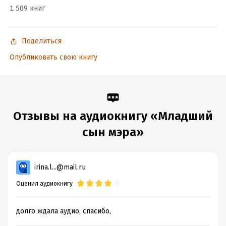
1 509 книг
Подробная информация
Дата написания:
1 января 2024
Поделиться
Год издания:
2024
Опубликовать свою книгу
Дата поступления:
6 июля 2024
ISBN (EAN):
140570024655
Отзывы на аудиокнигу «Младший
сын мэра»
irina.l...@mail.ru
Оценил аудиокнигу
долго ждала аудио, спасибо,