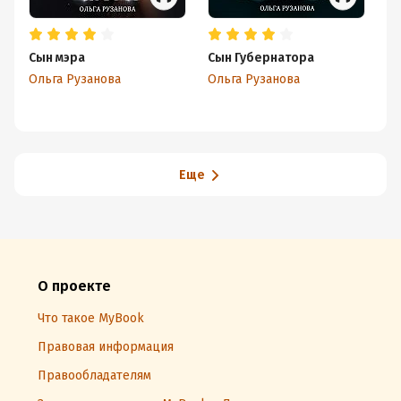
Сын мэра
Сын Губернатора
Не
Ольга Рузанова
Ольга Рузанова
Эл
Еще
О проекте
Что такое MyBook
Правовая информация
Правообладателям