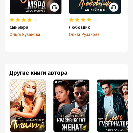
Сын мэра
Любовник
Кр
Ольга Рузанова
Ольга Рузанова
Ол
Другие книги автора