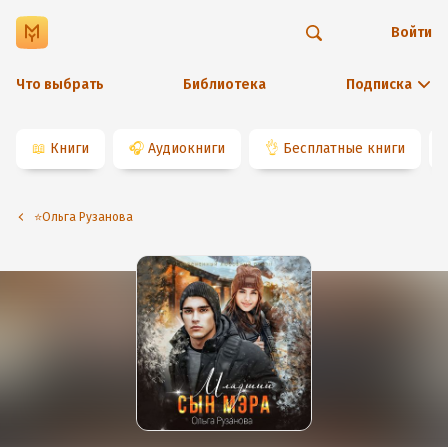
Войти
Что выбрать
Библиотека
Подписка
📖
Книги
🎧
Аудиокниги
👌
Бесплатные книги
⭐️Ольга Рузанова