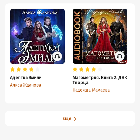
там происходит и происходило ранее.
Озвучка так се
Адептка Эмили
Магометрия. Книга 2. ДНК
Ош
Творца
дл
Алиса Жданова
Надежда Мамаева
Ол
Еще