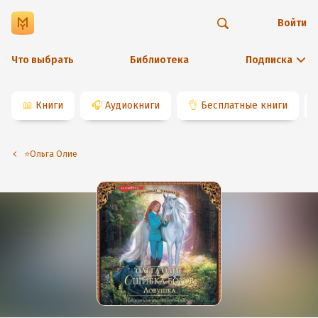
Войти
Что выбрать
Библиотека
Подписка
📖
Книги
🎧
Аудиокниги
👌
Бесплатные книги
⭐️Ольга Олие