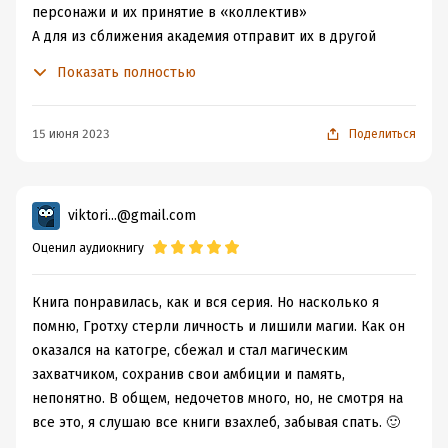
персонажи и их принятие в «коллектив»
А для из сближения академия отправит их в другой
мир, где конечно же они всех спасут 😂
Показать полностью
Кстати, автор путается в своих же сюжетах, т.к глав гад
из первой книге, он же прошлый ректор академии, в
первой части нам сообщалось что его память начисто
15 июня 2023
Поделиться
стерли а также полную его личность уничтожили и
отправили к эльфам чтобы они его «перевоспитали»
В этой же части говорится о том что его отправили на
viktori...@gmail.com
остров и ему удалось оттуда сбежать и избежать
Оценил аудиокнигу
смерти, память полностью при нем, а также магия и
вообще он припеваючи живет в новом мире, во дворце
и успешно захватывает власть.
Книга понравилась, как и вся серия. Но насколько я
Пока не оказывается в этом мире наша дружная
помню, Гротху стерли личность и лишили магии. Как он
команда которая все обламывает ему и всех спасает)
оказался на катогре, сбежал и стал магическим
Далее описываются игрища у эльфов, знакомство с
захватчиком, сохранив свои амбиции и память,
единорогами, с другими учебными заведениями,
непонятно. В общем, недочетов много, но, не смотря на
противостоянием и конечно победой и первым местом)
все это, я слушаю все книги взахлеб, забывая спать. 🙂
Параллельно герои обзаводятся фамильярами, находят