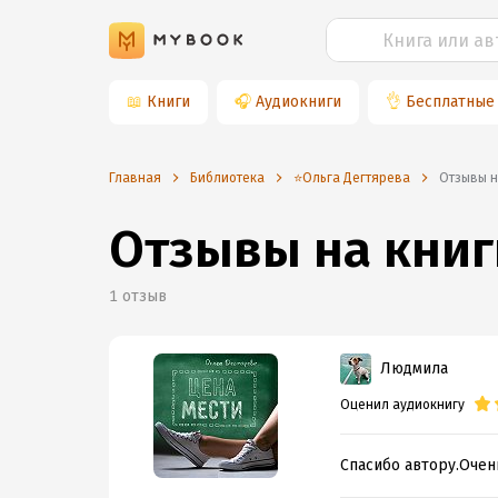
📖
Книги
🎧
Аудиокниги
👌
Бесплатные
Главная
Библиотека
⭐️Ольга Дегтярева
Отзывы 
Отзывы на книг
1
отзыв
Людмила
Оценил аудиокнигу
Спасибо автору.Очен