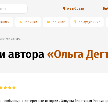
Что выбрать
Би
 книги
🔥
Новинки
❤️
Топ книг
🎙
Топ аудиокниг
на книги автора
и автора
«
Ольга Дег
ь необычные и интересные истории . Озвучка блестящая.Рекомен