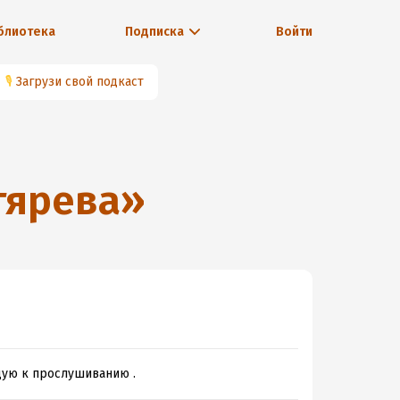
блиотека
Подписка
Войти
🎙
Загрузи свой подкаст
тярева
»
дую к прослушиванию .