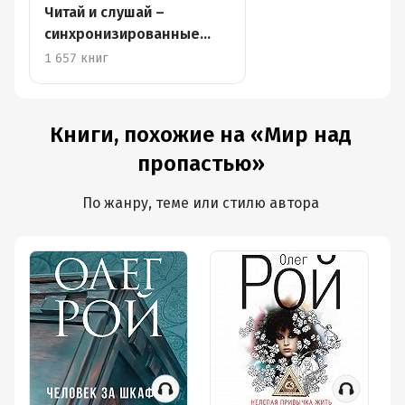
Читай и слушай –
синхронизированные
книги
1 657 книг
Книги, похожие на «Мир над
пропастью»
По жанру, теме или стилю автора