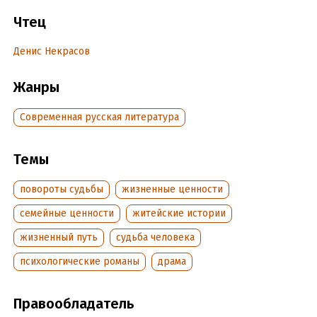
чудесную возможность вновь обрести счастье. Но за этот
Чтец
шанс нужно еще побороться.
Денис Некрасов
Подробная информация
Жанры
Дата написания:
1 января 2008
Год издания:
2013
Современная русская литература
Дата поступления:
22 октября 2021
ISBN (EAN):
9785041605209
Темы
повороты судьбы
жизненные ценности
семейные ценности
житейские истории
жизненный путь
судьба человека
психологические романы
драма
Правообладатель