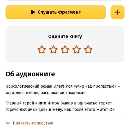
Слушать фрагмент
Оцените книгу
Об аудиокниге
Психологический роман Олега Роя «Мир над пропастью» –
история о любви, расставании и надежде.
Главный герой книги Игорь Быков в одночасье теряет
горячо любимых дочь и жену. Как после этого жить? Он
поставлен перед выбором: рухнуть за ними в пропасть или
попытаться снова научиться жить. В самой безнадежной
Показать полностью
ситуации герой получает свой невероятный шанс, почти