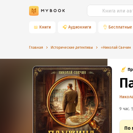
📖
Книги
🎧
Аудиокниги
👌
Бесплатные
Главная
Исторические детективы
⭐️Николай Свечин
Пр
П
Никола
9 час. 
По 