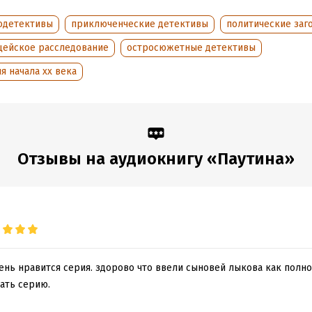
ородные преступники и не менее благородные сыщики.
одетективы
приключенческие детективы
политические заг
бычные сюжеты преступлений.
цейское расследование
остросюжетные детективы
альность: каждый роман – как сезон сериала.
я начала xx века
факты проверены автором в архивах с глубоким погружением в ма
ин Н., 2021
мление. ООО "Издательство «Эксмо», 2021
Отзывы на аудиокнигу «Паутина»
ООО «Издательство АСТ», «Аудиокнига», 2021
обная информация
аписания:
1 января 2021
ISBN (EAN):
9785171397449
дания:
2021
ень нравится серия. здорово что ввели сыновей лыкова как полн
оступления:
2 ноября 2021
ать серию.