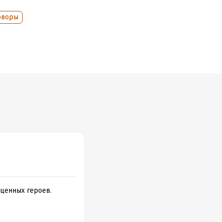
оворы
териал.
оценных героев.