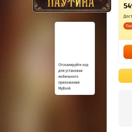
54
Дост
Пер
Отсканируйте код
для установки
мобильного
приложения
MyBook