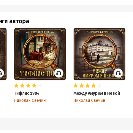
иги автора
Тифлис 1904
Между Амуром и Невой
Николай Свечин
Николай Свечин