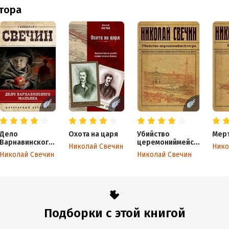
втора
Дело
Охота на царя
Убийство
Мерт
Варнавинского
церемониймейст
Николай Свечин
Нико
маньяка
ера
Николай Свечин
Николай Свечин
Подборки с этой книгой