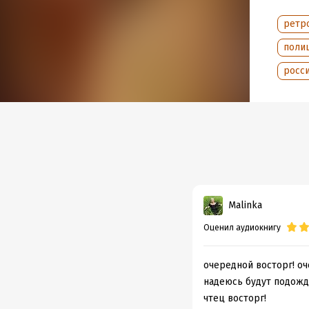
– Благ
ретр
– Нео
поли
– Сери
росси
– Все 
© Свеч
© Офор
© & ℗ 
Malinka
Подр
Оценил аудиокнигу
Дата н
Год из
очередной восторг! оч
Дата п
надеюсь будут подожд
чтец восторг!