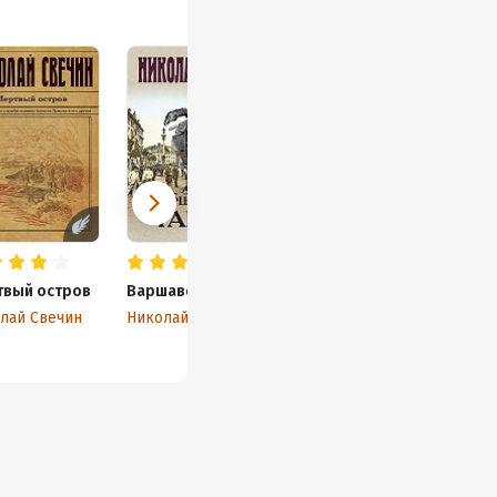
вый остров
Варшавские тайны
лай Свечин
Николай Свечин