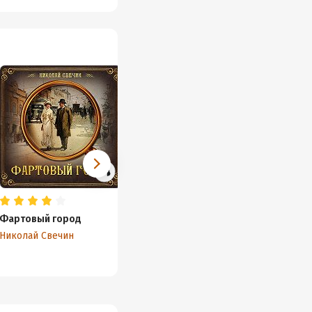
Фартовый город
Узел
Убийст
церем
Николай Свечин
Николай Свечин
Никола