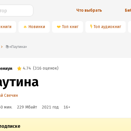
Что выбрать
Би
 книги
🔥
Новинки
❤️
Топ книг
🎙
Топ аудиокниг
📚«Паутина»
4.74
(
316 оценок
)
емиум
аутина
й Свечин
50 мин.
229 Мбайт
2021
год
16
+
подписке