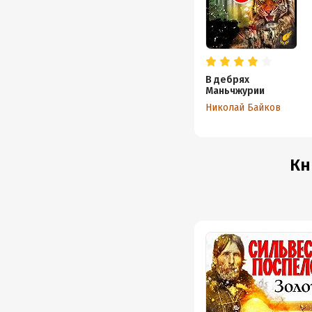
Год из
Дата п
В дебрях
Маньчжурии
Николай Байков
Кн