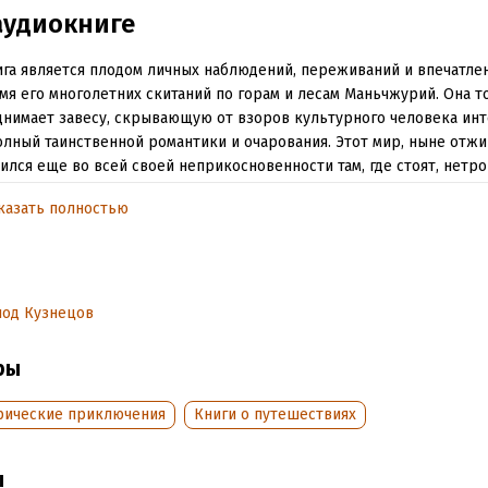
аудиокниге
ига является плодом личных наблюдений, переживаний и впечатле
мя его многолетних скитаний по горам и лесам Маньчжурий. Она т
нимает завесу, скрывающую от взоров культурного человека ин
олный таинственной романтики и очарования. Этот мир, ныне отж
ился еще во всей своей неприкосновенности там, где стоят, нетр
ка, девственные первобытные леса и простираются на сотни кил
казать полностью
пустыни.
икновением в край культуры, площади этих лесов сокращаются и
сная первозданная природа, а с нею тот оригинальный мир, кото
щее время является реликтовым остатком древнейших эпох исто
лод Кузнецов
чества.
й Аполлонович Байков (29 ноября (11 декабря) 1872, Киев – 6 мая
ры
н, Австралия) – военный, писатель и натуралист.
рические приключения
Книги о путешествиях
. Байкова принадлежит свыше 300 работ, его имя получило межд
ность. Он считается крупнейшим специалистом по маньчжурским т
едения Николая Байкова переведены на многие европейские и в
ы