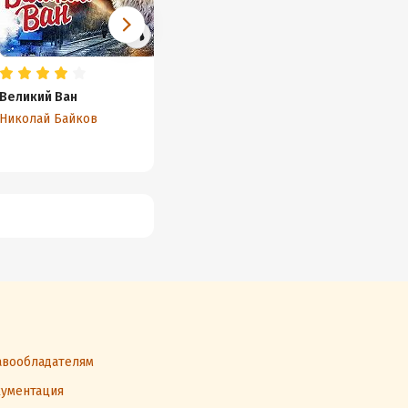
Великий Ван
Далекий край
Ватага
Николай Байков
Николай Задорнов
Вячесл
вообладателям
ументация