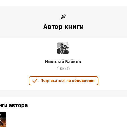
ковой корешок
пугал
Автор книги
опасном положении
ленький Ван
ва не погиб
чное приключение
Николай Байков
4 книги
логовище тигра
кон тайги
Подписаться на обновления
еробои
н-Ли
иги автора
 острове
сть старого хунхуза