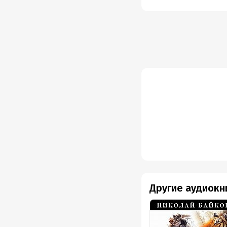
13. Ро
14. По
15. В 
16. Ма
17. Ед
18. Но
19. В 
20. За
21. Зв
22. Ту
Другие аудиокн
23. На
24. Ме