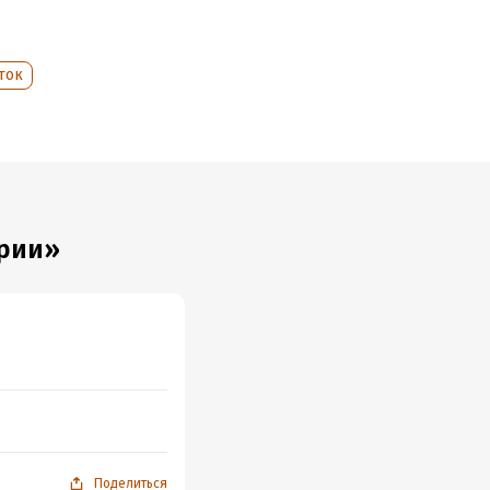
ток
урии»
Поделиться