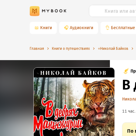
📖
Книги
🎧
Аудиокниги
👌
Бесплатные
Главная
Книги о путешествиях
⭐️Николай Байков
Пр
В
Никол
11 час.
По 