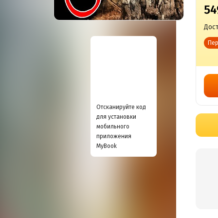
54
Дост
Пер
Отсканируйте код
для установки
мобильного
приложения
MyBook