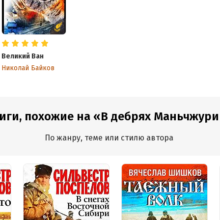
дания:
2022
ISBN (EAN):
9785535559230
оступления:
1 февраля 2023
Великий Ван
Николай Байков
иги, похожие на «В дебрях Маньчжур
По жанру, теме или стилю автора