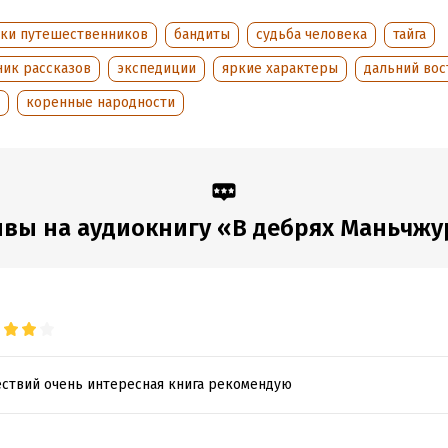
ски путешественников
бандиты
судьба человека
тайга
тва Горному Духу
ник рассказов
экспедиции
яркие характеры
дальний вос
шебный стрелок
коренные народности
зрак смерти
ровая ночь
женьшенем
вы на аудиокнигу «В дебрях Маньчж
оед
нственные знаки
реча с хунхузами
енда дремучего леса
кий охотник
ствий очень интересная книга рекомендую
рнаки
совик