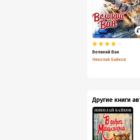
25. Кр
26. Зм
27. Юр
28. Др
29. Та
Великий Ван
Николай Байков
30. До
31. Ту
Исполн
©&℗ И
Другие книги а
©&℗ И
Продю
Подр