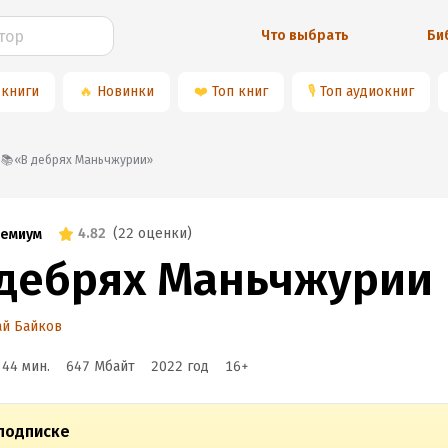
Что выбрать
Би
 книги
🔥
Новинки
❤️
Топ книг
🎙
Топ аудиокниг
📚«В дебрях Маньчжурии»
4.82
(
22 оценки
)
емиум
 дебрях Маньчжурии
ай Байков
 44 мин.
647 Мбайт
2022
год
16
+
подписке