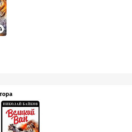
упная ставка
еиный дед
очка
ама в лесу
йна обезьянки
лина Мидиана
н-Хо
яет: Всеволод Кузнецов
П Воробьев В.А.
втора
Д СОЮЗ
сер: Владимир Воробьев
обная информация