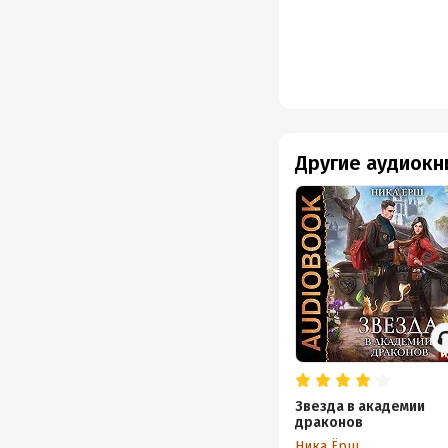
Другие аудиокн
Звезда в академии
драконов
Ника Ёрш