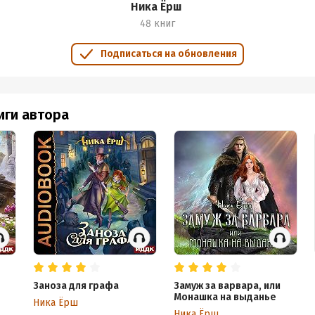
Ника Ёрш
48 книг
Подписаться на обновления
иги автора
Заноза для графа
Замуж за варвара, или
Монашка на выданье
Ника Ёрш
Ника Ёрш