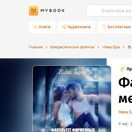
📖
Книги
🎧
Аудиокниги
👌
Бесплатные
Главная
Юмористическое фэнтези
⭐️Ника Ёрш
Пр
Ф
м
Ника 
9 час. 