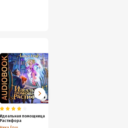
Идеальная помощница
Алхимия любви
Растифора
Ника Ёрш
Ника Ёрш