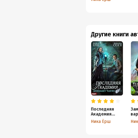
Другие книги а
Последняя
Зам
Академия
вар
Элизабет
Мо
Ника Ёрш
Ник
Чарльстон
вы