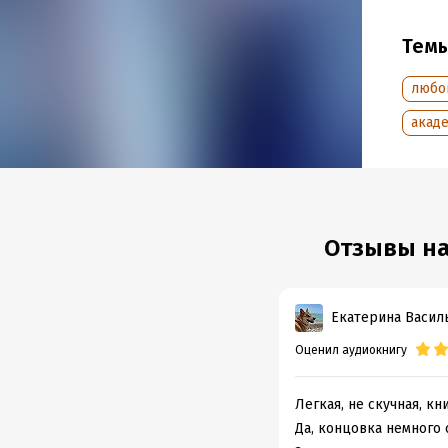
Дата н
Год из
Тем
Дата п
любо
акад
Отзывы на
Екатерина Васил
Оценил аудиокнигу
Легкая, не скучная, к
Да, концовка немного 