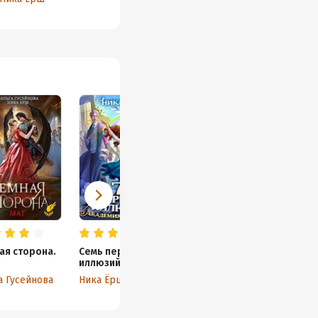
ая сторона.
Семь первых
иллюзий.
Академия
а Гусейнова
Ника Ёрш
Дьянхара