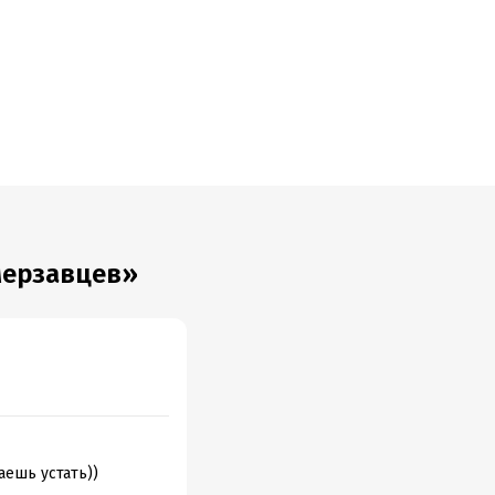
мерзавцев»
аешь устать))