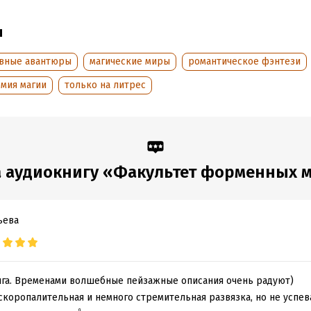
аписания:
30 января 2019
ISBN (EAN):
9785041486525
дания:
2019
ы
оступления:
6 марта 2026
вные авантюры
магические миры
романтическое фэнтези
емия магии
только на литрес
 аудиокнигу «Факультет форменных 
ьева
нига. Временами волшебные пейзажные описания очень радуют)
скоропалительная и немного стремительная развязка, но не успев