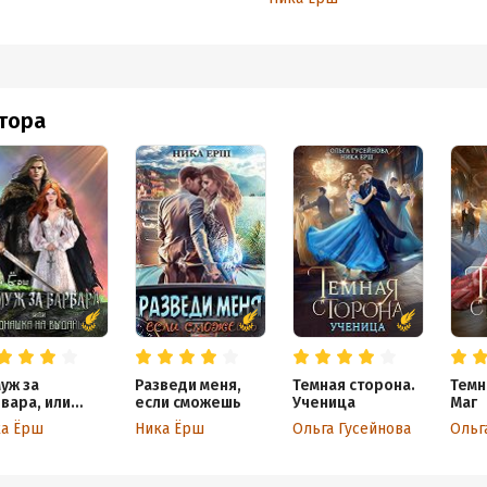
втора
уж за
Разведи меня,
Темная сторона.
Темн
вара, или
если сможешь
Ученица
Маг
нашка на
а Ёрш
Ника Ёрш
Ольга Гусейнова
Ольг
данье