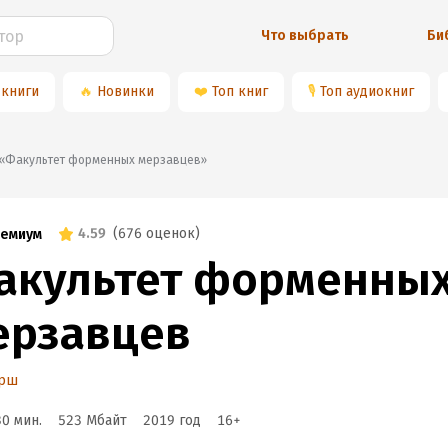
Что выбрать
Би
 книги
🔥
Новинки
❤️
Топ книг
🎙
Топ аудиокниг
📚«Факультет форменных мерзавцев»
4.59
(
676 оценок
)
емиум
акультет форменны
ерзавцев
Ёрш
30 мин.
523 Мбайт
2019
год
16
+