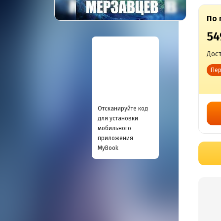
По 
54
Дост
Пер
Отсканируйте код
для установки
мобильного
приложения
MyBook