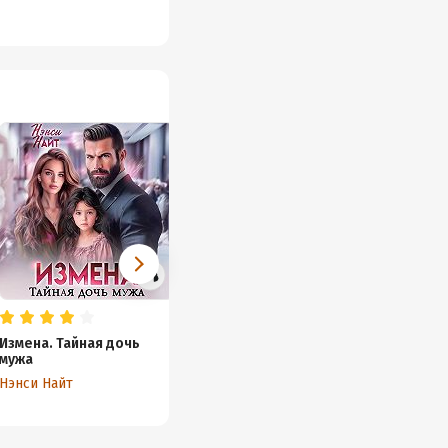
Измена. Тайная дочь
Развод. Право на дочь
мужа
Нэнси Найт
Нэнси Найт