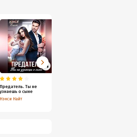
Предатель. Ты не
Развод. Двойня в
Измена
узнаешь о сыне
подарок
Марьян
Нэнси Найт
Ася Исай