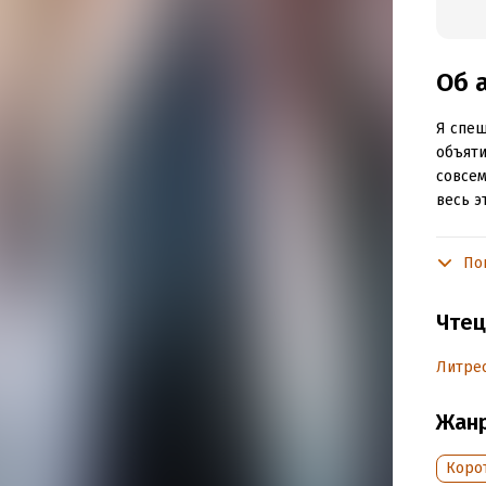
Об 
Я спеш
объяти
совсем
весь э
По
Подр
Дата н
Чтец
Год из
Дата п
Литрес
Жан
Коро