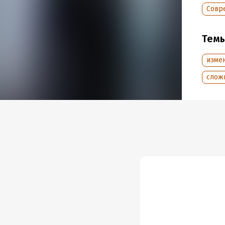
Совр
Тем
изме
слож