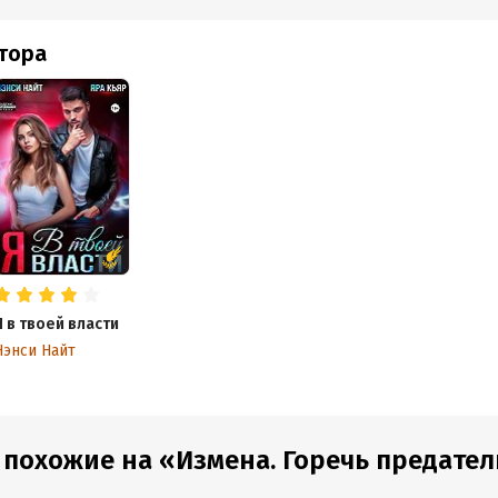
втора
Я в твоей власти
Нэнси Найт
 похожие на «Измена. Горечь предате