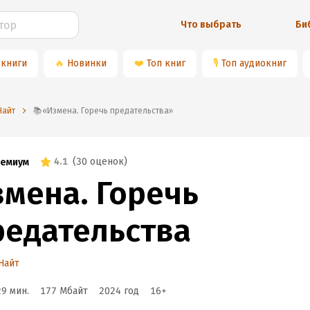
Что выбрать
Би
 книги
🔥
Новинки
❤️
Топ книг
🎙
Топ аудиокниг
Найт
📚«Измена. Горечь предательства»
4.1
(
30 оценок
)
емиум
змена. Горечь
редательства
Найт
29 мин.
177 Мбайт
2024
год
16
+