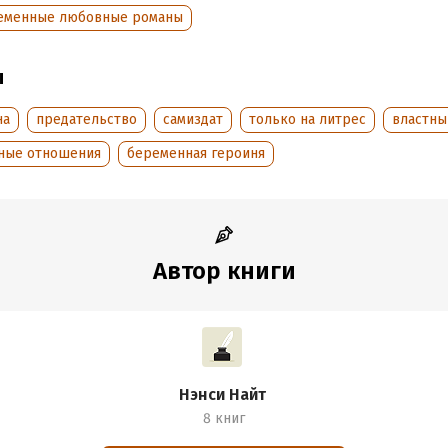
еменные любовные романы
ы
на
предательство
самиздат
только на литрес
властны
ные отношения
беременная героиня
Автор книги
Нэнси Найт
8 книг