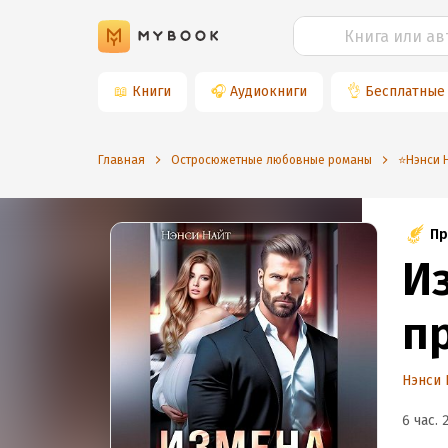
📖
Книги
🎧
Аудиокниги
👌
Бесплатные
Главная
Остросюжетные любовные романы
⭐️Нэнси 
Пр
И
п
Нэнси 
6 час. 