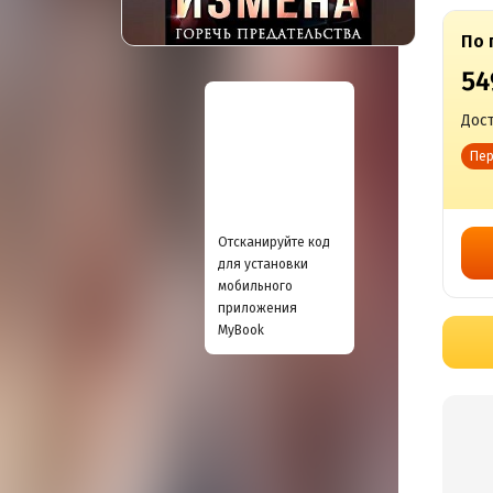
По 
54
Дост
Пер
Отсканируйте код
для установки
мобильного
приложения
MyBook