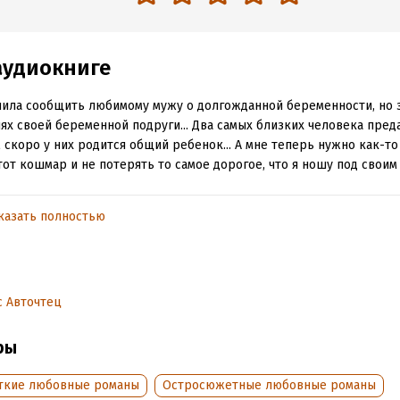
аудиокниге
ила сообщить любимому мужу о долгожданной беременности, но з
ях своей беременной подруги... Два самых близких человека преда
 скоро у них родится общий ребенок... А мне теперь нужно как-т
тот кошмар и не потерять то самое дорогое, что я ношу под своим
казать полностью
обная информация
аписания:
13 мая 2024
дания:
2024
оступления:
8 июня 2024
 Авточтец
ры
ткие любовные романы
Остросюжетные любовные романы