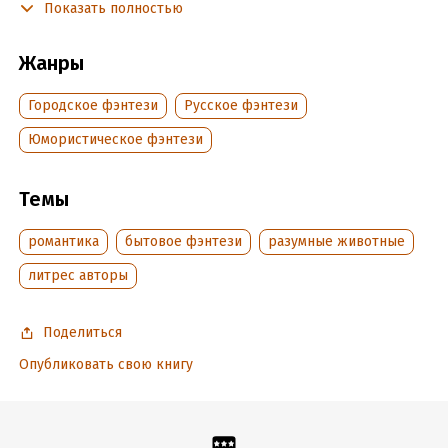
Показать полностью
заказчик – кот, тут можно ждать любых неожиданностей…
Жанры
Подробная информация
Городское фэнтези
Русское фэнтези
Дата написания:
3 февраля 2025
Объем:
135189
Юмористическое фэнтези
Год издания:
2025
Дата поступления:
10 февраля 2025
Темы
Время на чтение:
2
ч.
романтика
бытовое фэнтези
разумные животные
литрес авторы
Поделиться
Опубликовать свою книгу