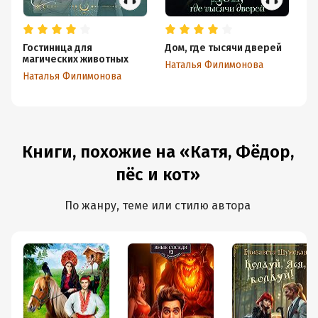
счастью, не безнадёжный.
Общее впечатление – лёгкая, живая, весёлая и
категорически антистрессовая сказка с адекватными
Гостиница для
Дом, где тысячи дверей
Ищ
героями, написанная очень приятным языком. С
магических животных
Наталья Филимонова
На
большим удовольствием рекомендую к прочтению.
Наталья Филимонова
Автору – горячая благодарность за моё хорошее
настроение
Книги, похожие на «Катя, Фёдор,
пёс и кот»
По жанру, теме или стилю автора