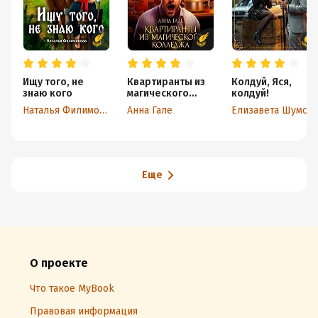
Ищу того, не
Квартиранты из
Колдуй, Яся,
знаю кого
магического
колдуй!
колледжа
Наталья Филимонова
Анна Гале
Елизавета Шумская
Еще
О проекте
Что такое MyBook
Правовая информация