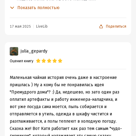
артефактов. И каких только кадров среди
Показать полностью
заказчиков не попадается! А уж когда
заказчик – кот, тут можно ждать любых
неожиданностей…
17 мая 2025
LiveLib
Поделиться
Добро пожаловать в альтернативную реальность, где
разумные животные считаются полноправными
julia_gepardy
гражданами государства, магические артефакты
соседствуют с электроприборами, а дома не просто
Оценил книгу
умные, а премудрые – при условии, что настраивают их
грамотные специалисты с учётом пожеланий всех
Маленькая чайная история очень даже в настроение
обитателей жилплощади. Да-да, кот тоже считается, и
пришлась ) Ну а кому бы не понравилась идея
тоже может заказать выезд техника-наладчика. А тот
"Премудрого дома"? :) Да, недешево, но зато один раз
обязан выехать – заявка оплачена, да и человек,
оплатил артефакты и работу инженера-наладчика, и
проживающий с котом, сказал «ставьте, что хотите»...
вот уже посуда сама моется, пыль собирается и
Это он ещё не знал, на что соглашается. Вам бы, к
отправляется в утиль, одежда в шкафу чистится и
примеру, понравилось, чтоб параметры будильника
разглаживается, а полы теплеют в холодную погоду.
вам настраивал ваш кот? Тот самый, у которого лапки и
Сказка же! Вот Катя работает как раз тем самым "чудо-
который никак не согласен на автоматическую
гномиком", который налаживает эту самую сказку.