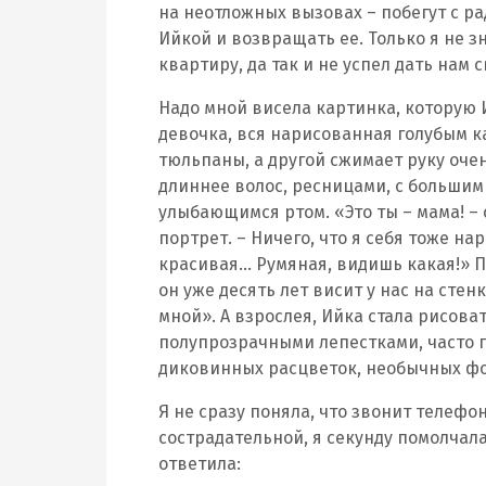
на неотложных вызовах – побегут с рад
Ийкой и возвращать ее. Только я не з
квартиру, да так и не успел дать нам
Надо мной висела картинка, которую 
девочка, вся нарисованная голубым 
тюльпаны, а другой сжимает руку оче
длиннее волос, ресницами, с больши
улыбающимся ртом. «Это ты – мама! – 
портрет. – Ничего, что я себя тоже на
красивая… Румяная, видишь какая!» П
он уже десять лет висит у нас на сте
мной». А взрослея, Ийка стала рисоват
полупрозрачными лепестками, часто 
диковинных расцветок, необычных ф
Я не сразу поняла, что звонит телефо
сострадательной, я секунду помолчала,
ответила: