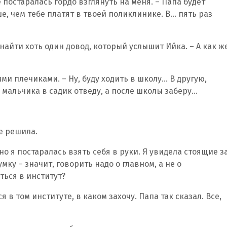
е постаралась гордо взглянуть на меня. – Папа будет
, чем тебе платят в твоей поликлинике. В… пять раз
найти хоть один довод, который услышит Ийка. – А как ж
ми плечиками. – Ну, буду ходить в школу… В другую,
 мальчика в садик отведу, а после школы заберу…
се решила.
но я постаралась взять себя в руки. Я увидела стоящие з
ку – значит, говорить надо о главном, а не о
ться в институт?
я в том институте, в каком захочу. Папа так сказал. Все,