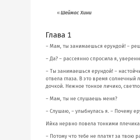
Шеймас Хини
Глава 1
– Мам, ты занимаешься ерундой! – ре
– Да? – рассеянно спросила я, уверенн
– Ты занимаешься ерундой! – настойчи
отвела глаза. В это время солнечный 
дочкой. Нежное тонкое личико, светло
– Мам, ты не слушаешь меня?
– Слушаю, – улыбнулась я. – Почему ер
Ийка нервно повела тонкими плечикам
– Потому что тебе не платят за твою р