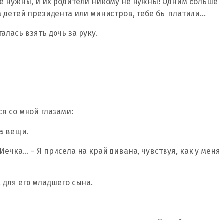
не нужны, и их родители никому не нужны! Одним больше 
 детей президента или министров, тебе бы платили…
алась взять дочь за руку.
ся со мной глазами:
ла вещи.
Иечка… – Я присела на край дивана, чувствуя, как у меня
а для его младшего сына.