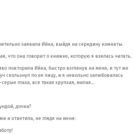
шительно заявила Ийка, выйдя на середину комнаты.
ая, что она говорит о книжке, которую я взялась читать.
во повторила Ийка, быстро взглянув на меня, и тут же
луч скользнул по ее лицу, и я невольно залюбовалась
-серые глаза, вся такая хрупкая, милая…
ундой, дочка?
и и ответила, не глядя на меня:
аботу!