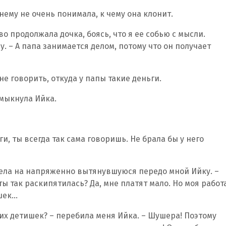
жнему не очень понимала, к чему она клонит.
иво продолжала дочка, боясь, что я ее собью с мысли.
у. – А папа занимается делом, потому что он получает
не говорить, откуда у папы такие деньги.
хмыкнула Ийка.
и, ты всегда так сама говоришь. Не брала бы у него
рела на напряженно вытянувшуюся передо мной Ийку. –
ты так раскипятилась? Да, мне платят мало. Но моя работ
ишек…
этих детишек? – перебила меня Ийка. – Шушера! Поэтому