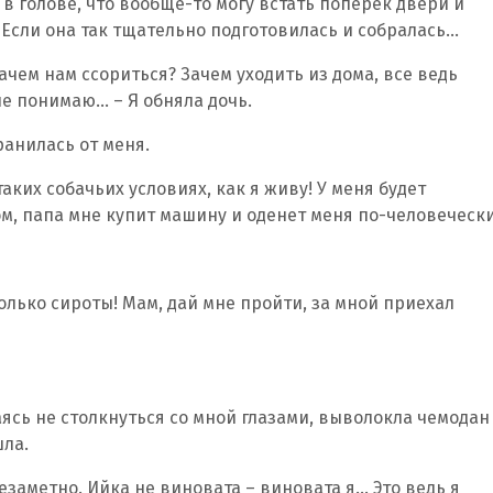
 в голове, что вообще-то могу встать поперек двери и
? Если она так тщательно подготовилась и собралась…
 зачем нам ссориться? Зачем уходить из дома, все ведь
е понимаю… – Я обняла дочь.
ранилась от меня.
таких собачьих условиях, как я живу! У меня будет
ом, папа мне купит машину и оденет меня по-человечески
олько сироты! Мам, дай мне пройти, за мной приехал
ясь не столкнуться со мной глазами, выволокла чемодан
шла.
езаметно. Ийка не виновата – виновата я… Это ведь я