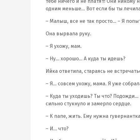
тебе ничего и не платят! Они никому 
одним меньше… Вот если бы ты лечила
– Малыш, все не так просто… – Я попыт
Она вырвала руку.
– Я ухожу, мам.
– Ну… хорошо… А куда ты идешь?
Ийка ответила, стараясь не встречать
– Я… совсем ухожу, мама. Я уже собра
– Куда ты уходишь? Ты что? Подожди… 
сильно стукнуло и замерло сердце.
– К папе, жить. Ему нужна гувернантк
– И… что?