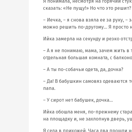
Я понимала, несмотря на горячий стук
сказать: «Не пущу!» Но что это решит
– Иечка, – я снова взяла ее за руку, –
можно решить по-другому… Я просто н
Ийка замерла на секунду и резко отст
– А я не понимаю, мама, зачем жить в 
отдельная большая комната, с балкон
– А ты по-собачьи одета, да, дочка?
– Да! В бабушкин самовяз одеваются т
папа.
– У сирот нет бабушек, дочка…
Ийка обошла меня, по-прежнему стара
на площадку и, не захлопнув дверь, у
Я села в прихожей. Часа два прошли н