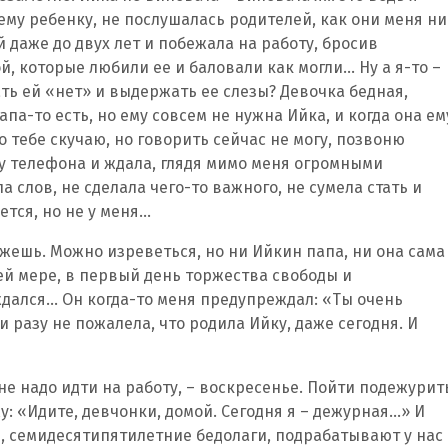
ему ребенку, не послушалась родителей, как они меня ни
й даже до двух лет и побежала на работу, бросив
, которые любили ее и баловали как могли… Ну а я-то –
ать ей «нет» и выдержать ее слезы? Девочка бедная,
апа-то есть, но ему совсем не нужна Ийка, и когда она ем
о тебе скучаю, но говорить сейчас не могу, позвоню
у телефона и ждала, глядя мимо меня огромными
 слов, не сделала чего-то важного, не сумела стать и
ется, но не у меня…
ожешь. Можно изреветься, но ни Ийкин папа, ни она сама
ей мере, в первый день торжества свободы и
дался… Он когда-то меня предупреждал: «Ты очень
и разу не пожалела, что родила Ийку, даже сегодня. И
 не надо идти на работу, – воскресенье. Пойти подежурит
жу: «Идите, девчонки, домой. Сегодня я – дежурная…» И
, семидесятипятилетние бедолаги, подрабатывают у нас