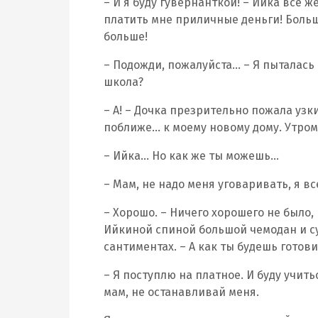
– И я буду гувернанткой! – Ийка все ж
платить мне приличные деньги! Больше
больше!
– Подожди, пожалуйста… – Я пыталась 
школа?
– А! – Дочка презрительно пожала узки
поближе… к моему новому дому. Утром
– Ийка… Но как же ты можешь…
– Мам, не надо меня уговаривать, я в
– Хорошо. – Ничего хорошего не было, 
Ийкиной спиной большой чемодан и сум
сантиментах. – А как ты будешь готови
– Я поступлю на платное. И буду учитьс
мам, не останавливай меня.