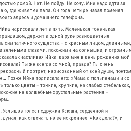
остью домой. Нет. Не пойду. Не хочу. Мне надо идти за
наю, где живет ее папа. Он года четыре назад поменял
 своего адреса и домашнего телефона.
Ийка нарисовала лет в пять. Маленькая тоненькая
карандашом, держит в одной руке разноцветные
нь симпатичного существа – с красным лицом, длинными,
ми зелеными глазами, похожими на солнышки, и огромны
сказала счастливая Ийка, даря мне в день рождения мой
рисовала? Ты же всегда со мной, правда? Ты очень
рекрасный портрет, нарисованный от всей души, поэто
нке… Позже Ийка подписала его: «Мама с тюльпанами и со
ь только цветы – тонкие, хрупкие, на слабых стебельках,
похожие на волшебные хрустальные растения –
орм…
н. Услышав голос подружки Ксюши, сердечной и
 думая, как отвечать на ее искреннее: «Как дела?», и