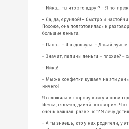
– Ийка… ты что это вдруг? – Я по-пре
– Да, да, ерундой! – быстро и настойч
Похоже, она подготовилась к разговор
большие деньги.
– Папа… – Я вздохнула. – Давай лучше 
– Значит, папины деньги – плохие? – 
– Ийка!
– Мы же конфетки кушаем на эти деньг
ничего!
Я отложила в сторону книгу и посмот
Иечка, сядь-ка, давай поговорим. Что 
очень важная, разве нет? Я лечу дет
– А ты знаешь, кто у них родители, у 