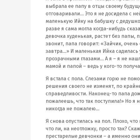
выбрала ее папу в отцы своему будущ
отговаривали… Это я не досидела с не
маленькую Ийку на бабушку с дедушкой
разве я сама могла когда-нибудь сказ
девочка худенькая, растет без папы, п
звонит, папа говорит: «Зайчик, очень 
завтра…» И маленькая Ийка садилась 
прозрачными глазами… А я – я не нашла
мамой и папой – ведь у кого-то получа
Я встала с пола. Слезами горю не пом
решения своего не изменят, по крайн
справедливости. Наконец-то папа дож
пожалеешь, что так поступила!» Но я н
никогда не пожалею…
Я снова опустилась на пол. Плохо, что
что ли, на неотложку, просто так? Ска
престарелые девчонки – а именно они