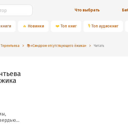
Что выбрать
Би
 книги
🔥
Новинки
❤️
Топ книг
🎙
Топ аудиокниг
 Терентьева
📚«Синдром отсутствующего ёжика»
Читать
нтьева
ёжика
мы,
твердью…