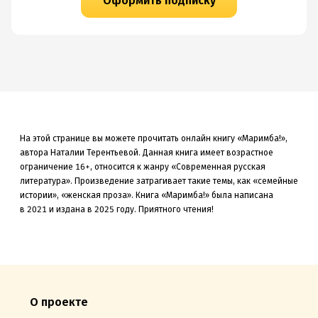
Оформить подписку
На этой странице вы можете прочитать онлайн книгу «Маримба!»,
автора Наталии Терентьевой. Данная книга
имеет возрастное
ограничение 16+,
относится к жанру «Современная русская
литература»
.
Произведение затрагивает такие темы, как «семейные
истории»
, «женская проза»
.
Книга «Маримба!» была
написана
в 2021 и издана в 2025
году. Приятного чтения!
О проекте