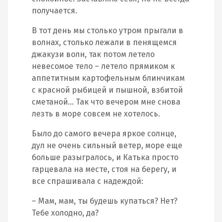
получается.
В тот день мы столько утром прыгали в
волнах, столько лежали в пенящемся
джакузи волн, так потом летело
невесомое тело – летело прямиком к
аппетитным картофельным блинчикам
с красной рыбицей и пышной, взбитой
сметаной… Так что вечером мне снова
лезть в море совсем не хотелось.
Было до самого вечера яркое солнце,
дул не очень сильный ветер, море еще
больше разыгралось, и Катька просто
гарцевала на месте, стоя на берегу, и
все спрашивала с надеждой:
– Мам, мам, ты будешь купаться? Нет?
Тебе холодно, да?