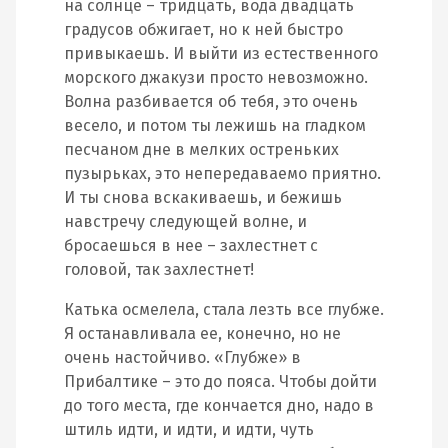
на солнце – тридцать, вода двадцать
градусов обжигает, но к ней быстро
привыкаешь. И выйти из естественного
морского джакузи просто невозможно.
Волна разбивается об тебя, это очень
весело, и потом ты лежишь на гладком
песчаном дне в мелких остреньких
пузырьках, это непередаваемо приятно.
И ты снова вскакиваешь, и бежишь
навстречу следующей волне, и
бросаешься в нее – захлестнет с
головой, так захлестнет!
Катька осмелела, стала лезть все глубже.
Я останавливала ее, конечно, но не
очень настойчиво. «Глубже» в
Прибалтике – это до пояса. Чтобы дойти
до того места, где кончается дно, надо в
штиль идти, и идти, и идти, чуть