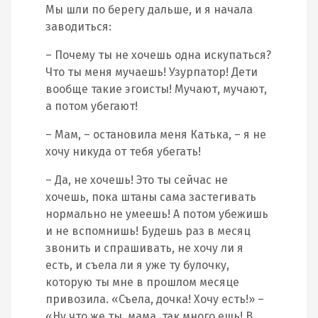
Мы шли по берегу дальше, и я начала
заводиться:
– Почему ты не хочешь одна искупаться?
Что ты меня мучаешь! Узурпатор! Дети
вообще такие эгоисты! Мучают, мучают,
а потом убегают!
– Мам, – остановила меня Катька, – я не
хочу никуда от тебя убегать!
– Да, не хочешь! Это ты сейчас не
хочешь, пока штаны сама застегивать
нормально не умеешь! А потом убежишь
и не вспомнишь! Будешь раз в месяц
звонить и спрашивать, не хочу ли я
есть, и съела ли я уже ту булочку,
которую ты мне в прошлом месяце
привозила. «Съела, дочка! Хочу есть!» –
«Ну что же ты, мама, так много ешь! В