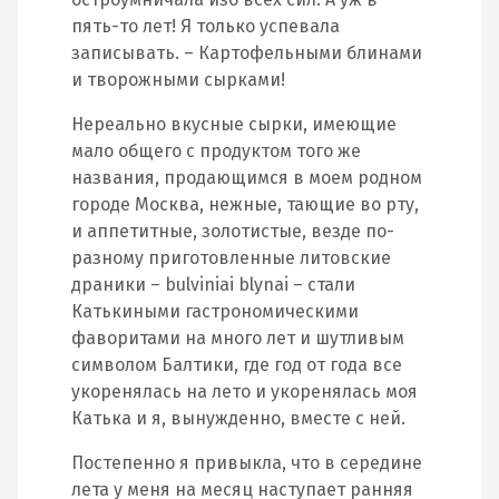
пять-то лет! Я только успевала
записывать. – Картофельными блинами
и творожными сырками!
Нереально вкусные сырки, имеющие
мало общего с продуктом того же
названия, продающимся в моем родном
городе Москва, нежные, тающие во рту,
и аппетитные, золотистые, везде по-
разному приготовленные литовские
драники – bulviniai blynai – стали
Катькиными гастрономическими
фаворитами на много лет и шутливым
символом Балтики, где год от года все
укоренялась на лето и укоренялась моя
Катька и я, вынужденно, вместе с ней.
Постепенно я привыкла, что в середине
лета у меня на месяц наступает ранняя