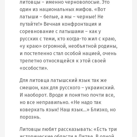
литовцы – именно черноволосые. Это
один из национальных мифов. «Вот
латыши – белые, а мы – черные! Не
путайте!» Вечная конфронтация и
соревнование с латышами – как у
русских с теми, кто когда-то жил с краю,
«у краю» огромной, необъятной родины,
и постепенно стал особой нацией, очень
трепетно относящейся к этой своей
«особости».
Для литовца латышский язык так же
смешон, как для русского – украинский.
И наоборот. Вроде и понятно почти все,
но все неправильно. «Не надо так
коверкать язык! Наш язык…» Близко, но
порознь.
Литовцы любят рассказывать: «Есть три
исторические области в Литве. В одной