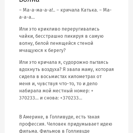
– Ма-а-ма-а-а!.. – кричала Катька. – Ма-
а-а-а…
Или это крикливо переругивались
чайки, бесстрашно пикируя в самую
волну, белой пенящейся стеной
мчащуюся к берегу?
Или это кричала я, судорожно пытаясь
вдохнуть воздуха? Я звала маму, которая
сидела в восьмистах километрах от
меня и, чувствуя что-то, то и дело
набирала мой местный номер: +
370233… и снова: +370233…
В Америке, в Голливуде, есть такая
профессия. Человек придумывает идею
фильма. Фильмов в Голливуде