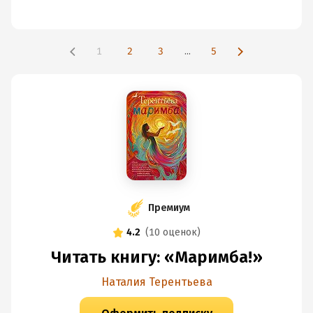
1
2
3
...
5
Премиум
4.2
(
10 оценок
)
Читать книгу: «Маримба!»
Наталия Терентьева