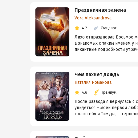
Праздничная замена
Vera Aleksandrova
4.7
Стандарт
Лихо отпраздновав Восьмое ма
а знакомых с таким именем у 
пикантные подробности утраче
Чем пахнет дождь
Наталия Романова
4.6
Премиум
После развода я вернулась с с
увидеться – моей первой любов
гости тебя и Тимура, – терпелив