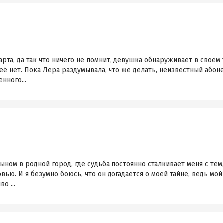
рта, да так что ничего не помнит, девушка обнаруживает в своем 
неё нет. Пока Лера раздумывала, что же делать, неизвестный або
нного...
ыном в родной город, где судьба постоянно сталкивает меня с тем
ью. И я безумно боюсь, что он догадается о моей тайне, ведь мой
о ...