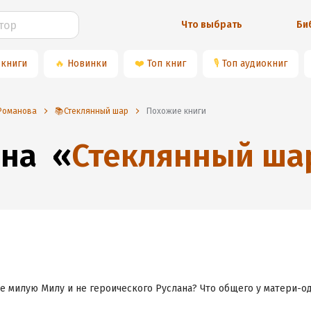
Что выбрать
Би
 книги
🔥
Новинки
❤️
Топ книг
🎙
Топ аудиокниг
 Романова
📚Стеклянный шар
Похожие книги
 на
«
Стеклянный ша
е милую Милу и не героического Руслана? Что общего у матери-о