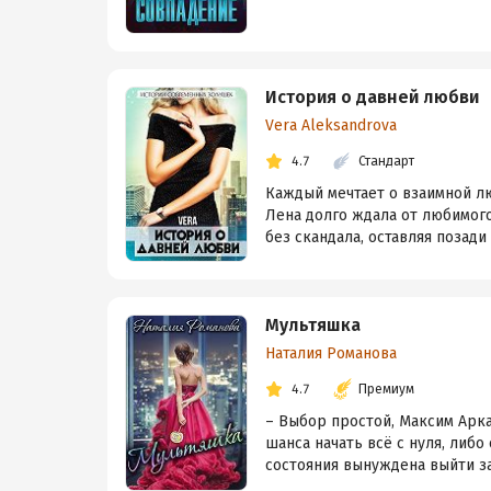
История о давней любви
Vera Aleksandrova
4.7
Стандарт
Каждый мечтает о взаимной л
Лена долго ждала от любимого 
без скандала, оставляя позади
Мультяшка
Наталия Романова
4.7
Премиум
– Выбор простой, Максим Арка
шанса начать всё с нуля, либ
состояния вынуждена выйти зам