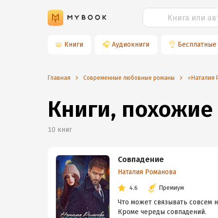
📖
Книги
🎧
Аудиокниги
👌
Бесплатные
Главная
Современные любовные романы
⭐️Наталия
Книги, похожие
10
книг
Совпадение
Наталия Романова
4.6
Премиум
Что может связывать совсем н
Кроме череды совпадений.