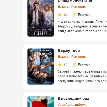
О чём молчит снег
Наталия Романова
4.7
Премиум
– Шикарно выглядишь, Анют, –
Георгий Давидович в элегантн
оглядывал Аню с головы до ног,
Держу тебя
Наталия Романова
4.7
Премиум
Сергей тяжело переживает из
себе в мимолётных развлечени
заслуживающую никакого довер
В последний раз
Vera Aleksandrova