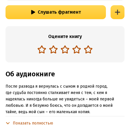
Слушать фрагмент
Оцените книгу
Об аудиокниге
После развода я вернулась с сыном в родной город,
где судьба постоянно сталкивает меня с тем, с кем я
надеялась никогда больше не увидеться – моей первой
любовью. И я безумно боюсь, что он догадается о моей
тайне, ведь мой сын – его маленькая копия.
– Приглашаю в гости тебя и Тимура, – терпеливо повторил
Показать полностью
он. – Можешь отказаться, тогда я порву это, – показал