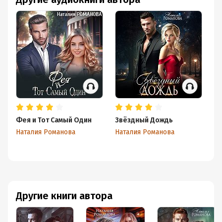
Фея и Тот Самый Один
Звёздный Дождь
Го
Ка
Наталия Романова
Наталия Романова
С
На
Другие книги автора