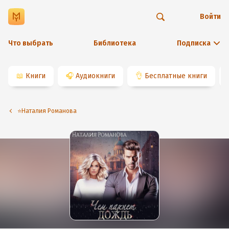
Войти
Что выбрать
Библиотека
Подписка
📖
Книги
🎧
Аудиокниги
👌
Бесплатные книги
⭐️Наталия Романова