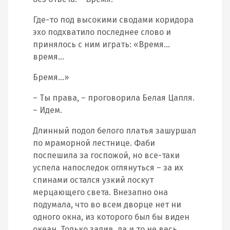
Где-то под высокими сводами коридора
эхо подхватило последнее слово и
принялось с ним играть: «Время…
время…
Бремя…»
– Ты права, – проговорила Белая Цапля.
– Идем.
Длинный подол белого платья зашуршал
по мраморной лестнице. Фаби
поспешила за госпожой, но все-таки
успела напоследок оглянуться – за их
спинами остался узкий лоскут
мерцающего света. Внезапно она
подумала, что во всем дворце нет ни
одного окна, из которого был бы виден
океан. Только залив, да и то не весь.