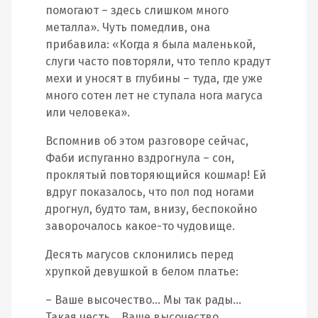
помогают – здесь слишком много
металла». Чуть помедлив, она
прибавила: «Когда я была маленькой,
слуги часто повторяли, что тепло крадут
мехи и уносят в глубины – туда, где уже
много сотен лет не ступала нога магуса
или человека».
Вспомнив об этом разговоре сейчас,
Фаби испуганно вздрогнула – сон,
проклятый повторяющийся кошмар! Ей
вдруг показалось, что пол под ногами
дрогнул, будто там, внизу, беспокойно
заворочалось какое-то чудовище.
Десять магусов склонились перед
хрупкой девушкой в белом платье:
– Ваше высочество… Мы так рады…
Такая честь… Ваше высочество…