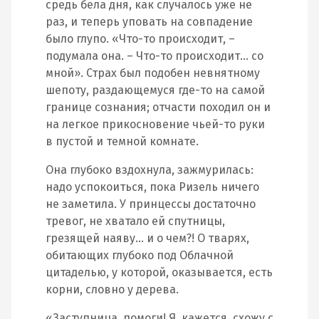
средь бела дня, как случалось уже не
раз, и теперь уповать на совпадение
было глупо. «Что-то происходит, –
подумала она. – Что-то происходит… со
мной». Страх был подобен невнятному
шепоту, раздающемуся где-то на самой
границе сознания; отчасти походил он и
на легкое прикосновение чьей-то руки
в пустой и темной комнате.
Она глубоко вздохнула, зажмурилась:
надо успокоиться, пока Ризель ничего
не заметила. У принцессы достаточно
тревог, не хватало ей спутницы,
грезящей наяву… и о чем?! О тварях,
обитающих глубоко под Облачной
цитаделью, у которой, оказывается, есть
корни, словно у дерева.
«Заступница, помоги! Я, кажется, схожу с