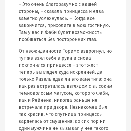
– Это очень благоразумно с вашей
стороны, – сказала принцесса и едва
заметно усмехнулась. – Когда все
закончится, приходите в мою гостиную.
Там у вас и Фаби будет возможность
пообщаться без посторонних глаз.
От неожиданности Торимо вздрогнул, но
тут же взял себя в руки и снова
поклонился принцессе – этот жест
теперь выглядел куда искренней, да
только Ризель едва ли его заметила: она
как раз встретилась взглядом с высоким
темноволосым магусом, которого Фаби,
как и Рейнена, никогда раньше не
встречала при дворе. Незнакомец был
так красив, что спутница принцессы
зарделась от смущения; до сих пор ни
один мужчина не вызывал у нее такого