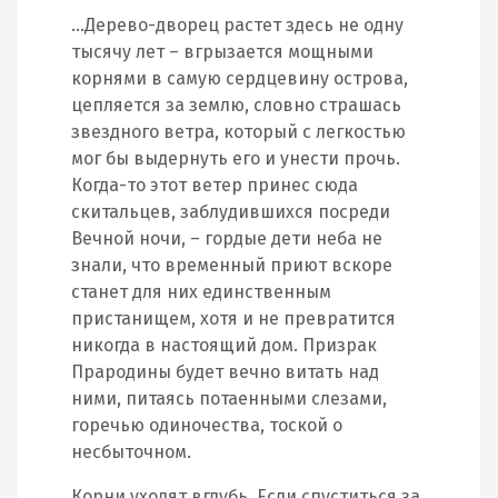
…Дерево-дворец растет здесь не одну
тысячу лет – вгрызается мощными
корнями в самую сердцевину острова,
цепляется за землю, словно страшась
звездного ветра, который с легкостью
мог бы выдернуть его и унести прочь.
Когда-то этот ветер принес сюда
скитальцев, заблудившихся посреди
Вечной ночи, – гордые дети неба не
знали, что временный приют вскоре
станет для них единственным
пристанищем, хотя и не превратится
никогда в настоящий дом. Призрак
Прародины будет вечно витать над
ними, питаясь потаенными слезами,
горечью одиночества, тоской о
несбыточном.
Корни уходят вглубь. Если спуститься за