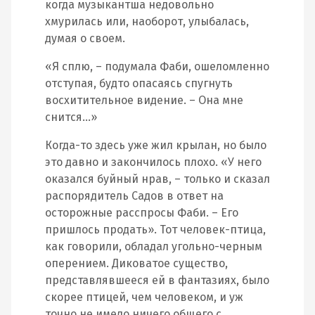
когда музыкантша недовольно
хмурилась или, наоборот, улыбалась,
думая о своем.
«Я сплю, – подумала Фаби, ошеломленно
отступая, будто опасаясь спугнуть
восхитительное видение. – Она мне
снится…»
Когда-то здесь уже жил крылан, но было
это давно и закончилось плохо. «У него
оказался буйный нрав, – только и сказал
распорядитель Садов в ответ на
осторожные расспросы Фаби. – Его
пришлось продать». Тот человек-птица,
как говорили, обладал угольно-черным
оперением. Диковатое существо,
представлявшееся ей в фантазиях, было
скорее птицей, чем человеком, и уж
точно не имело ничего общего с