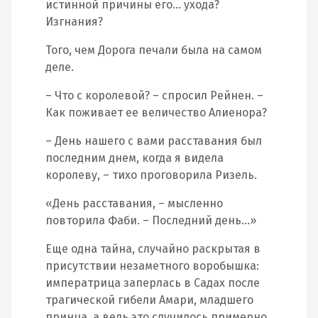
истинной причины его… ухода?
Изгнания?
Того, чем Дорога печали была на самом
деле.
– Что с королевой? – спросил Рейнен. –
Как поживает ее величество Алиенора?
– День нашего с вами расставания был
последним днем, когда я видела
королеву, – тихо проговорила Ризель.
«День расставания, – мысленно
повторила Фаби. – Последний день…»
Еще одна тайна, случайно раскрытая в
присутствии незаметного воробышка:
императрица заперлась в Садах после
трагической гибели Амари, младшего
принца, а ведь это случилось примерно