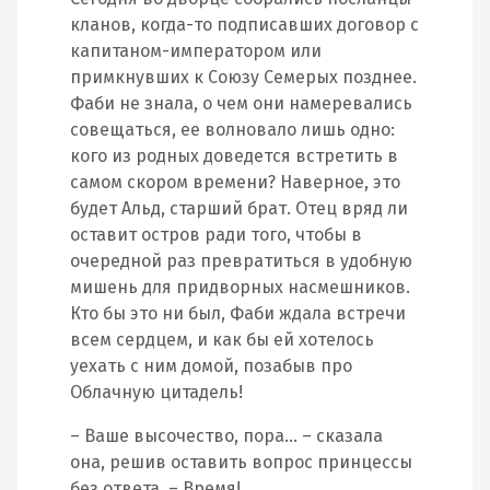
кланов, когда-то подписавших договор с
капитаном-императором или
примкнувших к Союзу Семерых позднее.
Фаби не знала, о чем они намеревались
совещаться, ее волновало лишь одно:
кого из родных доведется встретить в
самом скором времени? Наверное, это
будет Альд, старший брат. Отец вряд ли
оставит остров ради того, чтобы в
очередной раз превратиться в удобную
мишень для придворных насмешников.
Кто бы это ни был, Фаби ждала встречи
всем сердцем, и как бы ей хотелось
уехать с ним домой, позабыв про
Облачную цитадель!
– Ваше высочество, пора… – сказала
она, решив оставить вопрос принцессы
без ответа. – Время!