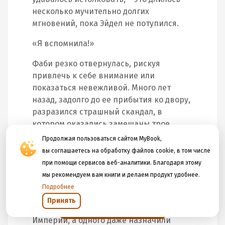
несколько мучительно долгих
мгновений, пока Эйдел не потупился.
«Я вспомнила!»
Фаби резко отвернулась, рискуя
привлечь к себе внимание или
показаться невежливой. Много лет
назад, задолго до ее прибытия ко двору,
разразился страшный скандал, в
котором оказались замешаны трое
молодых магусов из разных кланов.
Продолжая пользоваться сайтом MyBook,
Подробностей Фаби не знала – лишь
вы соглашаетесь на обработку файлов cookie, в том числе
крупицы, собранные из подслушанных
при помощи сервисов веб-аналитики. Благодаря этому
разговоров, – но ей было известно, что
мы рекомендуем вам книги и делаем продукт удобнее.
в конце концов всех этих юношей под
Подробнее
благовидными предлогами выслали из
Принять
Открыть в приложении
столицы на самые отдаленные рубежи
Империи, а одного даже назначили