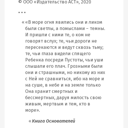
© ООО «Издательство АСТ», 2020
* * *
«В море огня явились они и ликом
были светлы, а помыслами – темны.
И пришли с ними те, о ком не
говорят вслух; те, чьи дороги не
пересекаются и ведут сквозь тьму;
те, чьи глаза видели спящего
Ребенка посреди Пустоты, чьи уши
слышали его плач. Грозными были
они и страшными, но никому из них
с Ней не сравниться, ибо на море и
на суше, в небе и на земле только
Она хранит смертных и
бессмертных, даруя милость свою
живым, мертвым и тем, кто в
море».
Книга Основателей