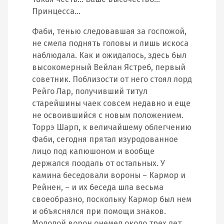
Принцесса…
Фаби, тенью следовавшая за госпожой,
не смела поднять головы и лишь искоса
наблюдала. Как и ожидалось, здесь был
высокомерный Вейлан Ястреб, первый
советник. Поблизости от него стоял лорд
Рейго Лар, получивший титул
старейшины чаек совсем недавно и еще
не освоившийся с новым положением.
Торрэ Шарп, к величайшему облегчению
Фаби, сегодня прятал изуродованное
лицо под капюшоном и вообще
держался поодаль от остальных. У
камина беседовали вороны – Кармор и
Рейнен, – и их беседа шла весьма
своеобразно, поскольку Кармор был нем
и объяснялся при помощи знаков.
Молодой ворон онемел около трех лет