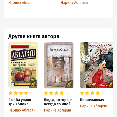
Наринэ Абгарян
Наринэ Абгарян
На
Другие книги автора
С неба упали
Люди, которые
Понаехавшая
три яблока
всегда со мной
Наринэ Абгарян
Наринэ Абгарян
Наринэ Абгарян