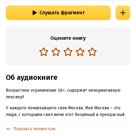
Слушать фрагмент
Оцените книгу
Об аудиокниге
Возрастное ограничение 18+, содержит ненормативную
лексику!!
У каждого понаехавшего своя Москва. Моя Москва – это
люди, с которыми свел меня этот безумный и прекрасный
город. Они любят и оберегают меня, смыкают ладони над
головой, когда идут дожди, водят по тайным тропам, о
Показать полностью
которых знают только местные, и никогда – приезжие. Моя