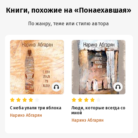
Книги, похожие на «Понаехавшая»
По жанру, теме или стилю автора
С неба упали три яблока
Люди, которые всегда со
С
мной
Наринэ Абгарян
На
Наринэ Абгарян