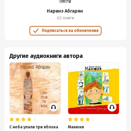
Наринэ Абгарян
63 книги
Подписаться на обновления
Другие аудиокниги автора
С неба упали три яблока
Манюня
С