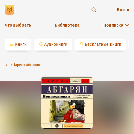
Войти
Что выбрать
Библиотека
Подписка
📖
Книги
🎧
Аудиокниги
👌
Бесплатные книги
⭐️Наринэ Абгарян