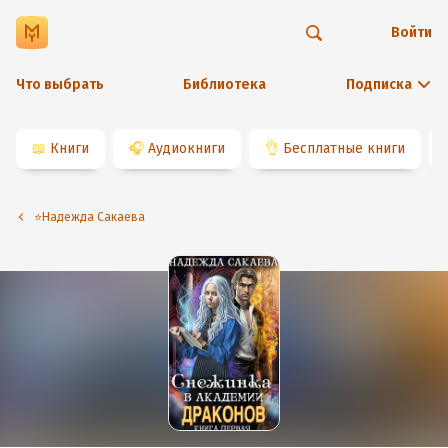
Войти
Что выбрать
Библиотека
Подписка
📖
Книги
🎧
Аудиокниги
👌
Бесплатные книги
⭐️Надежда Сакаева