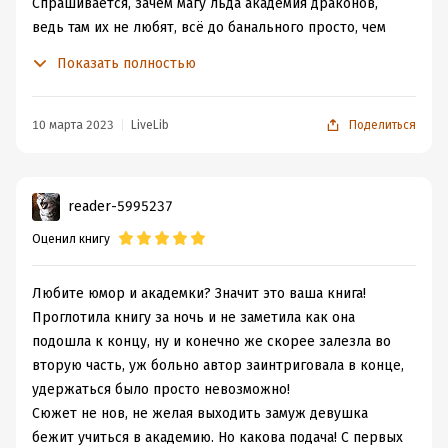
Спрашивается, зачем магу льда академия драконов,
ведь там их не любят, всё до банального просто, чем
дальше от дома тем лучше. Ведь героиня четко для
Показать полностью
себя решила, что хочешь учиться! Но для этого надо
ещё сдать вступительные экзамены, тут ещё ректор
нарисовался и чем-то сильно не доволен, при этом он
10 марта 2023
LiveLib
Поделиться
такой красавчик! И что самое интересное откуда-то
силы новые проснулись нежданно! В общем, с этим
ещё нужно разобраться и попутно разгадать несколько
reader-5995237
тайн и загадок, так же не забываем про любовь!
Оценил книгу
Книга мне понравилась и читалась лёгко!
Сюжет интересный, весёлый, занимательный!
Особенно мне нравилась главная героиня своей
Любите юмор и академки? Значит это ваша книга!
находчивостью и боевым задором, а также чуть позже
Проглотила книгу за ночь и не заметила как она
и ректор-дракон, который в начале казался злым и
подошла к концу, ну и конечно же скорее залезла во
хмурым, в итоге оказался просто душкой!
вторую часть, уж больно автор заинтриговала в конце,
Закончилась история на самом интересном месте, а
удержаться было просто невозможно!
ведь так хочется узнать что будет дальше, поэтому иду
Сюжет не нов, не желая выходить замуж девушка
за продолжением!
бежит учиться в академию. Но какова подача! С первых