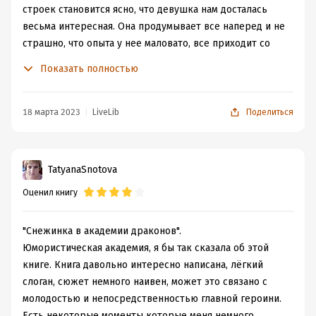
Это история приятная и располагающая к себе!
строек становится ясно, что девушка нам досталась
Рекомендую книгу к прочтению!
весьма интересная. Она продумывает все наперед и не
Спасибо автору за замечательную историю!
страшно, что опыта у нее маловато, все приходит со
временем! Испытания на прочность сваливаются на нее
Показать полностью
почти сразу, казалось, что сложного войти в портал и
перемеситься в столицу? А она спросонья ухватывает
чемодан старушки, и что же ей теперь носить? Ладно,
18 марта 2023
LiveLib
Поделиться
теперь белая полоса, жилье найдено и первые друзья
тоже. Теперь поступление в академию на очереди.
Задача ей предстоит сложная, но кто же знал, что
TatyanaSnotova
ректор драконьей академии терпеть не может магов
Оценил книгу
льда? Полоски одна сменяю другую, забавные сценки с
участием Снежинки встают пред глазами, не смеяться
просто невозможно! А уж ее боевой "Зад...ор" будет
"Снежинка в академии драконов".
мелькать во всех главах книги, уж больно много он
Юмористическая академия, я бы так сказала об этой
приключений на себя притягивает!
книге. Книга давольно интересно написана, лёгкий
Но не все так просто, Снежинка хороша собой, у нее
слоган, сюжет немного наивен, может это связано с
веселый и легкий характер, она искренна и
молодостью и непосредственностью главной героини.
доброжелательна, но и постоять за себя может если
Есть некоторые моменты которые меня немного