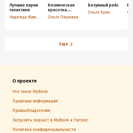
Лучшие парни
Космическая
Безумный рейс
Ве
галактики
красотка.
Ольга Куно
Ол
Принцесса на
Надежда Мамаева
Ольга Пашнина
замену
Еще
О проекте
Что такое MyBook
Правовая информация
Правообладателям
Загрузить подкаст в MyBook и Литрес
Политика конфиденциальности