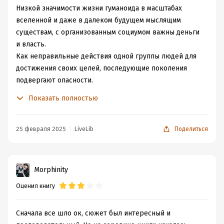
Низкой значимости жизни гуманоида в масштабах
вселенной и даже в далеком будущем мыслящим
существам, с организованным социумом важны деньги
и власть.
Как неправильные действия одной группы людей для
достижения своих целей, последующие поколения
подвергают опасности.
Как двойные стандарты очень выгодно использовать
Показать полностью
для собственных нужд.
Как люди лелеют свои страхи и культивируют их,
вынося на государственный уровень.
25 февраля 2025
LiveLib
Поделиться
Другие же страдают, не зная о подлости и
вероломности своего правительства.
Нельзя винить " неудачный эксперимент " что они как
Morphinity
все здравомыслящие существа захотели выжить, а
Оценил книгу
также защитить свое будущее потомство.
Так же будет ошибочно считать отца жестоким, когда
он причиняя сильную боль и страдания своей дочери
Сначала все шло ок, сюжет был интересный и