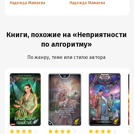
Надежда Мамаева
Надежда Мамаева
На
Книги, похожие на «Неприятности
по алгоритму»
По жанру, теме или стилю автора