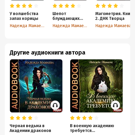
У волшебства
Шепот
Магометрия. Книга
запах корицы
блуждающих
2. ДНК Творца
песков
Надежда Мамаева
Надежда Мамаева
Надежда Мамаева
Другие аудиокниги автора
Черная ведьма в
В военную академию
Ка
Академии драконов
требуется…
на