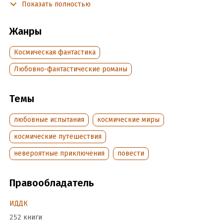
Показать полностью
Подробная информация
Жанры
Дата написания:
1 января 2017
Космическая фантастика
Объем:
512122
Год издания:
2018
Любовно-фантастические романы
Время на чтение:
8
ч.
Темы
любовные испытания
космические миры
космические путешествия
невероятные приключения
повести
Правообладатель
ИДДК
252 книги