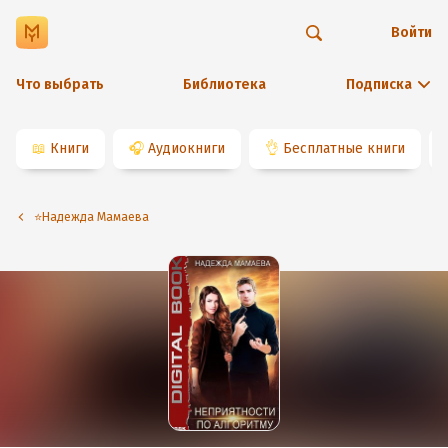
Войти
Что выбрать
Библиотека
Подписка
📖
Книги
🎧
Аудиокниги
👌
Бесплатные книги
⭐️Надежда Мамаева