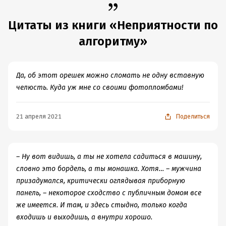
Читалось очень тяжело. Юмор был какой то странный,
Цитаты из книги «Неприятности по
не такой как в той же серии про "Светлых и Темных"
или про хищников. У меня он вызывал не смех, а
алгоритму»
скорее недоумение. Вообще не моя книга, а жаль, я ее
очень долго хотела прочитать, добралась и
разочаровалась.
Да, об этот орешек можно сломать не одну вставную
челюсть. Куда уж мне со своими фотопломбами!
21 апреля 2021
Поделиться
– Ну вот видишь, а ты не хотела садиться в машину,
словно это бордель, а ты монашка. Хотя… – мужчина
призадумался, критически оглядывая приборную
панель, – некоторое сходство с публичным домом все
же имеется. И там, и здесь стыдно, только когда
входишь и выходишь, а внутри хорошо.