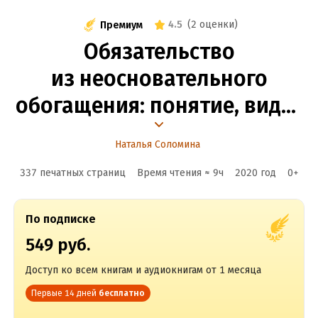
4.5
(
2 оценки
)
Премиум
Обязательство
из неосновательного
обогащения: понятие, виды,
механизм возмещения
Наталья Соломина
337 печатных страниц
Время чтения ≈
9
ч
2020
год
0
+
По подписке
549 руб.
Доступ ко всем книгам и аудиокнигам от 1 месяца
Первые 14 дней
бесплатно