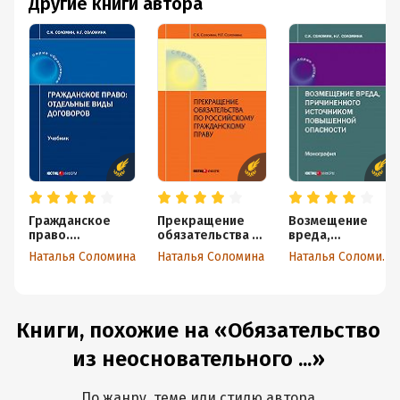
Другие книги автора
Гражданское
Прекращение
Возмещение
право.
обязательства по
вреда,
Отдельные виды
российскому
причиненного
Наталья Соломина
Наталья Соломина
Наталья Соломина
договоров
гражданскому
источником
праву
повышенной
опасности
Книги, похожие на «Обязательство
из неосновательного ...»
По жанру, теме или стилю автора