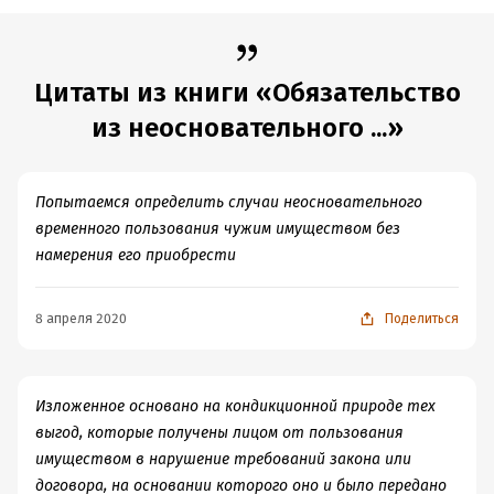
Подробная информация
Дата написания:
1 января 2009
Объем:
607144
Цитаты из книги «Обязательство
Год издания:
2020
из неосновательного ...»
ISBN (EAN):
9785720509644
Время на чтение:
9
ч.
Попытаемся определить случаи неосновательного
временного пользования чужим имуществом без
намерения его приобрести
8 апреля 2020
Поделиться
Изложенное основано на кондикционной природе тех
выгод, которые получены лицом от пользования
имуществом в нарушение требований закона или
договора, на основании которого оно и было передано