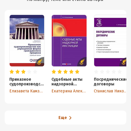
Приказное
Судебные акты
Посреднические
судопроизводст
надзорной
договоры
во как
инстанции
Елизавета Камзина
Екатерина Алексеевская
Станислав Николюкин
упрощенная
форма
гражданского
процесса.
Судебный приказ
Еще