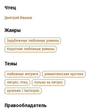
Подробная информация
Чтец
Год издания:
2022
Дмитрий Иванов
Дата поступления:
28 января 2022
Переводчик:
Н. Сацюк
Жанры
Зарубежные любовные романы
Короткие любовные романы
Темы
любовные интриги
романтическая эротика
литрес: чтец
только на литрес
арлекин / harlequin
Правообладатель