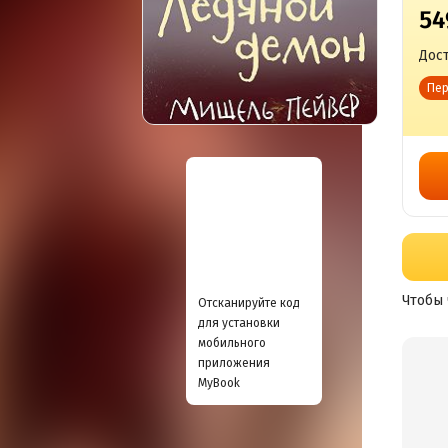
54
Дост
Пер
Чтобы 
Отсканируйте код
для установки
мобильного
приложения
MyBook