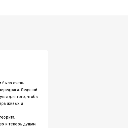
и было очень
передряги. Ледяной
души для того, чтобы
ира живых и
теорита,
во и теперь душам