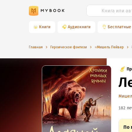
📖
Книги
🎧
Аудиокниги
👌
Бесплатные
Главная
Героическое фэнтези
⭐️Мишель Пейвер
Пр
Л
Мишел
182 пе
По 