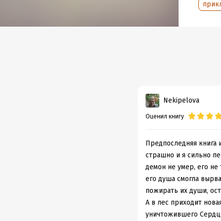
Объем
прик
Год из
Дата п
Nekipelova
Оценил книгу
Предпоследняя книга и
страшно и я сильно п
демон не умер, его не
его душа смогла вырва
пожирать их души, ос
А в лес приходит нова
уничтожившего Сердце