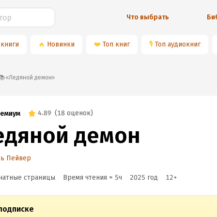
Что выбрать
Би
 книги
🔥
Новинки
❤️
Топ книг
🎙
Топ аудиокниг
📚«Ледяной демон»
4.89
(
18 оценок
)
емиум
едяной демон
ь Пейвер
чатные страницы
Время чтения ≈
5
ч
2025
год
12
+
подписке