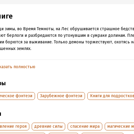
ниге
и зимы, во Время Темноты, на Лес обрушивается страшное бедст
ют берлоги и разбредаются по утонувшим в сумраке долинам. Пл
ии борются за выживание. Только демоны торжествуют, охотясь н
шенных землях.
, Ренн и Волка ждут невероятно суровые испытания. Чтобы спасти 
, Торак должен поставить на кон свой рассудок и даже саму душу
казать полностью
 пять лет после публикации шестого романа «Хроники темных вре
ры
й Мишель Пейвер считала заключительным, она все же решила в
ым героям!
ическое фэнтези
Зарубежное фэнтези
Книги для подростко
е на русском!
ы
обная информация
овление героя
древние силы
спасение мира
магические 
аписания:
1 января 2021
ISBN (EAN):
9785389225381