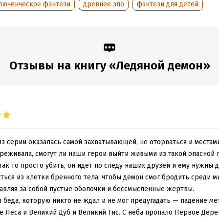
:
люченческое фэнтези
329141
древнее зло
Переводчик:
фэнтези для детей
Илона Русакова
дания:
2025
Время на чтение:
5
ч.
оступления:
1 февраля 2023
Отзывы на книгу «Ледяной демон»
з серии оказалась самой захватывающей, не оторваться и местам
ереживала, смогут ли наши герои выйти живыми из такой опасной 
 так то просто убить, он идет по следу наших друзей и ему нужны 
ться из клетки бренного тела, чтобы демон смог бродить среди м
тавляя за собой пустые оболочки и бессмысленные жертвы.
я беда, которую никто не ждал и не мог предугадать — падение ме
 Леса и Великий Дуб и Великий Тис. С неба пропало Первое Дере