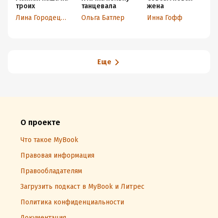
троих
танцевала
жена
К
к
Лина Городецкая
Ольга Батлер
Инна Гофф
Еще
О проекте
Что такое MyBook
Правовая информация
Правообладателям
Загрузить подкаст в MyBook и Литрес
Политика конфиденциальности
Документация