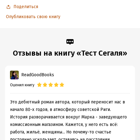
Время на чтение:
5
ч.
Поделиться
Опубликовать свою книгу
Отзывы на книгу «Тест Сегаля»
ReadGoodBooks
Оценил книгу
Это дебютный роман автора, который переносит нас в
начало 80-х годов, в атмосферу советской Риги.
История разворачивается вокруг Марка - заведующего
комиссионным магазином. Кажется, у него есть всё:
работа, жильё, женщины... Но почему-то счастье
постоянно ускользает, оставаясь на расстоянии