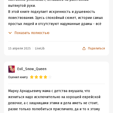
вытянутой руки.
В этой книге подкупает искренность и душевность
повествования. Здесь спокойный сюжет, истории самых
простых людей и отсутствуют надуманные драмы - всё
как в жизни. Добавьте к этому атмосферу времени и
Показать полностью
места: улицы Риги, Витебска, Хайфы. Отшлифуйте
размышлениями о счастье, о поиске себя и своего
пути… Получится прекрасная история для любителей
15 апреля 2025
LiveLib
Поделиться
неспешного, вдумчивого чтения, для тех, кто ценит
психологическую прозу, и/или интересуется жизнью и
бытом позднего СССР.
Evil_Snow_Queen
Это не остросюжетный роман с неожиданными
Оценил книгу
поворотами, а скорее тёплое повествование о жизни,
любви и поиске своего пути и покоя в нём. Эта уютная
книга оставляет после себя приятное послевкусие и
Марку Аркадьевичу мама с детства внушала, что
желание поразмышлять о собственной жизни.
жениться надо исключительно на хорошей еврейской
Особенно запомнилась метафора из книги о чистом
девочке, а с хищницами этими и дела иметь не стоит,
стекле, через которое ребёнок смотрит на мир, и как
разве только полюбиться приспичило, да и то к этому