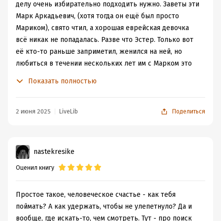
важно сохранить эту чистоту взгляда или суметь
делу очень избирательно подходить нужно. Заветы эти
"протереть стекло", если оно замутнилось.
Марк Аркадьевич, (хотя тогда он ещё был просто
Мариком), свято чтил, а хорошая еврейская девочка
всё никак не попадалась. Разве что Эстер. Только вот
её кто-то раньше заприметил, женился на ней, но
любиться в течении нескольких лет им с Марком это
не мешало. Да и девочек еврейских, пусть даже не
Показать полностью
очень хороших, в Риге не сказать, чтоб много было, а
на землю обетованную Марика всё время что-то не
пускало: бизнес, близкий друг, Эстер, опять же. Уже и
2 июня 2025
LiveLib
Поделиться
семья вся уехала, и отец умер, и хорошая еврейская
девочка Эстер растворилась в воздухе, а Марк
Аркадьевич всё не решался. Но видимо время
nastekresike
пришло…
Оценил книгу
Знал бы прикуп, как говорится, то может быть всё
сложилось бы гораздо раньше и правильнее, а теперь,
когда волос стало меньше, а в районе талии, наоборот,
Простое такое, человеческое счастье - как тебя
прибавилось, всё пришлось начинать с нуля.
поймать? А как удержать, чтобы не улепетнуло? Да и
Организовывать бизнес, заводить новые знакомства и
вообще, где искать-то, чем смотреть. Тут - про поиск