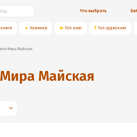
Что выбрать
Би
 книги
🔥
Новинки
❤️
Топ книг
🎙
Топ аудиокниг
книги Мира Майская
Мира Майская