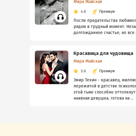
Мира Майская
4.0
Премиум
После предательства любимого
рядом в трудный момент. Неза
долгожданное счастье, но все
Красавица для чудовища
Мира Майская
5.0
Премиум
Эмир Текин - красавец, милли
пережитой в детстве психологи
этой тьме способно оттолкнуть
наивная девушка, готова на ...