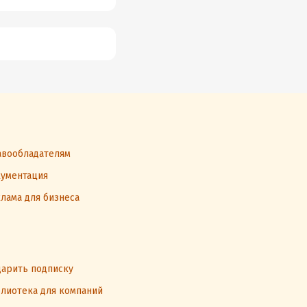
искать хорошую
работу
вообладателям
ументация
лама для бизнеса
арить подписку
лиотека для компаний