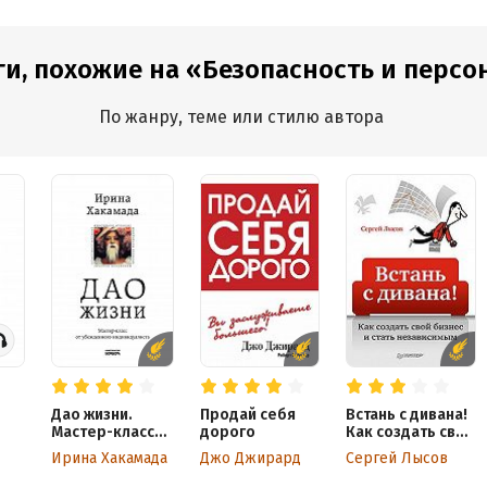
и, похожие на «Безопасность и персо
По жанру, теме или стилю автора
Дао жизни.
Продай себя
Встань с дивана!
Мастер-класс
дорого
Как создать свой
от убежденного
бизнес и стать
Ирина Хакамада
Джо Джирард
Сергей Лысов
индивидуалиста
независимым