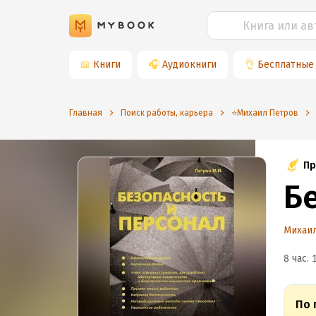
📖
Книги
🎧
Аудиокниги
👌
Бесплатные
Главная
Поиск работы, карьера
⭐️Михаил Петров
Пр
Б
Михаи
8 час. 
По 