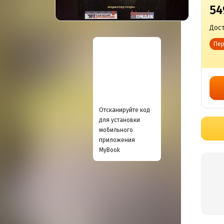
54
Дост
Пер
Отсканируйте код
для установки
мобильного
приложения
MyBook