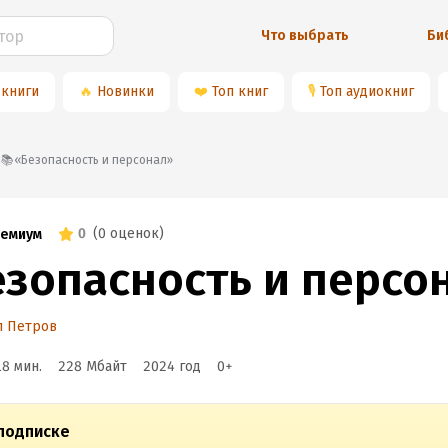
Что выбрать
Би
 книги
🔥
Новинки
❤️
Топ книг
🎙
Топ аудиокниг
📚«Безопасность и персонал»
0
(
0 оценок
)
емиум
езопасность и персо
л Петров
18 мин.
228 Мбайт
2024
год
0
+
подписке