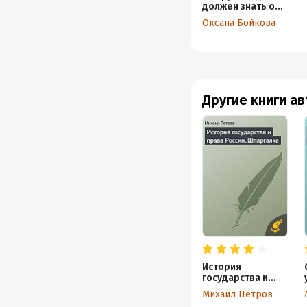
должен знать о
бухгалтерском учете.
Оксана Бойкова
Налогообложение и
трудовое
законодательство
Другие книги а
История
государства и
права России.
Михаил Петров
Шпаргалка