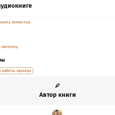
аудиокниге
казать полностью
обная информация
дания:
2024
оступления:
24 июня 2024
 Авточтец
ры
к работы, карьера
Автор книги