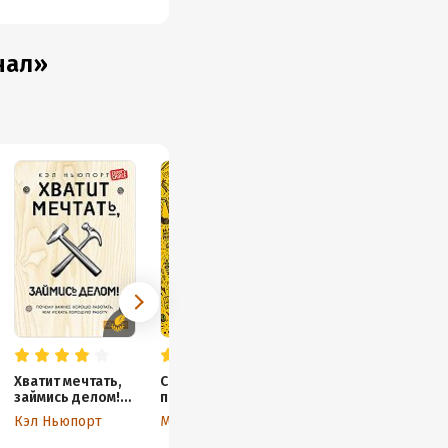
нал»
Хватит мечтать,
Сожги свое
Предназначени
займись делом!
портфолио! То,
е
Почему важнее
чему не учат
Кэл Ньюпорт
Майкл Джанда
Александр Рей
хорошо
в дизайнерских
работать, чем
школах