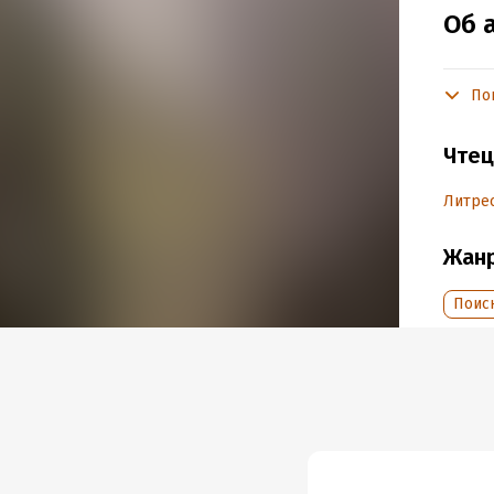
Об 
По
Подр
Год из
Чтец
Дата п
Литрес
Жан
Поис