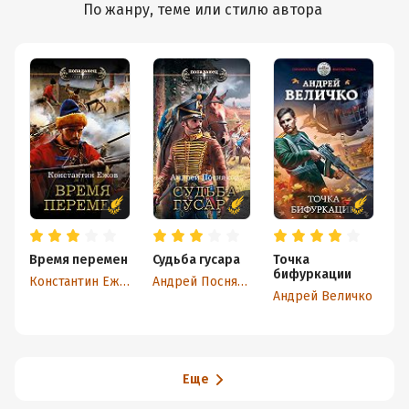
По жанру, теме или стилю автора
Время перемен
Судьба гусара
Точка
Д
бифуркации
Д
Константин Ежов
Андрей Посняков
И
Андрей Величко
М
Еще