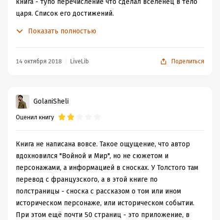
книга - тупо перечисление что сделал вселенец в тело
царя. Список его достижений.
Этот роман даже ещё более чем "Корпорация Русь"
Показать полностью
напоминает план для написания романа, а не само
художественное произведение.
Поймите, не "сказка" как у Поселягина, не "плохо
14 октября 2018
LiveLib
Поделиться
написано" как у Корчевского, а просто - осознанная
халтура на скорую руку.
Да простит меня автор, ибо сам виноват, я более
GolaniSheli
голосовать рублём за его книги (то есть - покупать) не
Оценил книгу
буду.
Книга не написана вовсе. Такое ощущение, что автор
вдохновился "Войной и Мир", но не сюжетом и
персонажами, а информацией в сносках. У Толстого там
перевод с французского, а в этой книге по
полстраницы - сноска с рассказом о том или ином
историческом персонаже, или историческом событии.
При этом ещё почти 50 страниц - это приложение, в