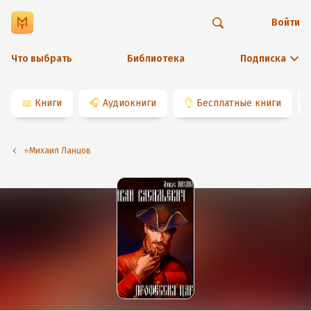
Войти
Что выбрать
Библиотека
Подписка
📖
Книги
🎧
Аудиокниги
👌
Бесплатные книги
⭐️Михаил Ланцов