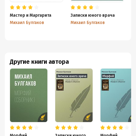
Мастер и Маргарита
Записки юного врача
Бе
Михаил Булгаков
Михаил Булгаков
Ми
Другие книги автора
Морфий
Записки юного
Морфий