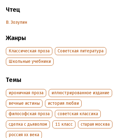
журнале и ставший полузапрещенным, роман активно
Чтец
распространялся в «самиздате» и, наконец, стал самым
массовым культовым произведением современной России,
В. Зозулин
включенным даже в школьную программу.
В самом современном сегодня формате аудиокниги вечный
Жанры
роман обретает новое звучание.
Классическая проза
Советская литература
Слушайте роман Мастера!
Школьные учебники
Подробная информация
Темы
Дата написания:
1 января 1967
Год издания:
2011
ироничная проза
иллюстрированное издание
Дата поступления:
24 декабря 2024
вечные истины
история любви
философская проза
советская классика
сделка с дьяволом
11 класс
старая москва
россия xx века