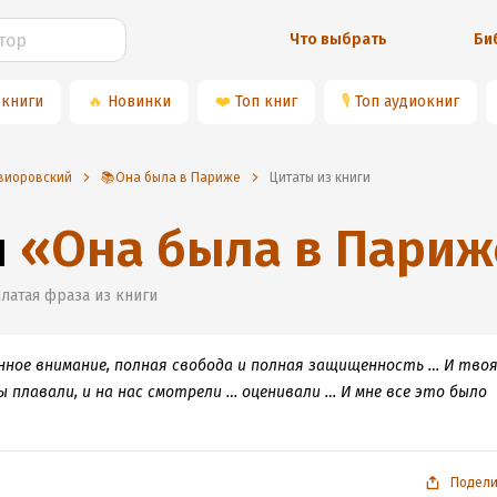
Что выбрать
Би
 книги
🔥
Новинки
❤️
Топ книг
🎙
Топ аудиокниг
евиоровский
📚Она была в Париже
Цитаты из книги
и
«
Она была в Париж
латая фраза из книги
ное внимание, полная свобода и полная защищенность … И тво
 плавали, и на нас смотрели … оценивали … И мне все это было
Подели