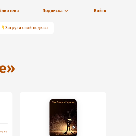
блиотека
Подписка
Войти
🎙
Загрузи свой подкаст
е
»
я
ться