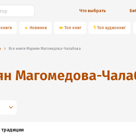
Что выбрать
Би
 книги
🔥
Новинки
❤️
Топ книг
🎙
Топ аудиокниг
а
Все книги Мариян Магомедова-Чалабова
ян Магомедова-Чала
, традиции