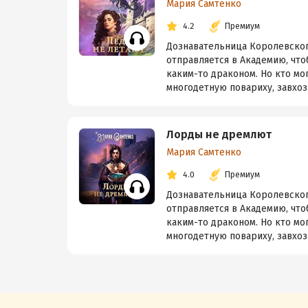
Мария Самтенко
4.2
Премиум
Дознавательница Королевског
отправляется в Академию, что
каким-то драконом. Но кто мо
многодетную повариху, завхоз 
Лорды не дремлют
Мария Самтенко
4.0
Премиум
Дознавательница Королевског
отправляется в Академию, что
каким-то драконом. Но кто мо
многодетную повариху, завхоз 