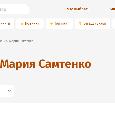
Что выбрать
Би
 книги
🔥
Новинки
❤️
Топ книг
🎙
Топ аудиокниг
иокниги Мария Самтенко
Мария Самтенко